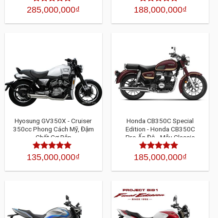
285,000,000
₫
188,000,000
₫
Được xếp
Được xếp
hạng
4.30
5
hạng
4.30
5
sao
sao
Hyosung GV350X - Cruiser
Honda CB350C Special
350cc Phong Cách Mỹ, Đậm
Edition - Honda CB350C
Chất Cơ Bắp
Pro Ấn Độ - Mẫu Classic
350cc
135,000,000
₫
185,000,000
₫
Được xếp
Được xếp
hạng
4.30
5
hạng
4.30
5
sao
sao