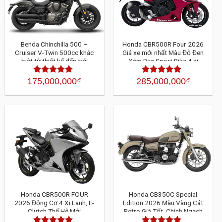
Benda Chinchilla 500 –
Honda CBR500R Four 2026
Cruiser V-Twin 500cc khác
Giá xe mới nhất Màu Đỏ Đen
biệt từ thiết kế đến trải
Xám Bạc Sport Bike 4 xi
nghiệm
lanh hoàn toàn mới
175,000,000
₫
285,000,000
₫
Được xếp
Được xếp
hạng
4.30
5
hạng
4.30
5
sao
sao
Honda CBR500R FOUR
Honda CB350C Special
2026 Động Cơ 4 Xi Lanh, E-
Edition 2026 Màu Vàng Cát
Clutch Thế Hệ Mới
Retro Giá Tốt, Chính Ngạch