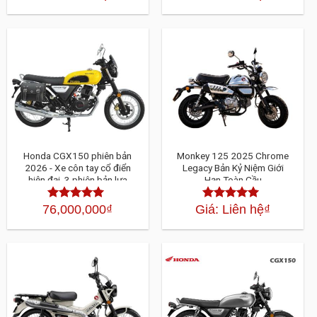
hạng
4.30
5
hạng
4.30
sao
5 sao
Honda CGX150 phiên bản
Monkey 125 2025 Chrome
2026 - Xe côn tay cổ điển
Legacy Bản Kỷ Niệm Giới
hiện đại, 3 phiên bản lựa
Hạn Toàn Cầu
chọn
76,000,000
₫
Giá: Liên hệ
₫
Được xếp
Được xếp
hạng
4.30
5
hạng
4.30
5
sao
sao