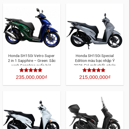
Honda SH150i Vetro Super
Honda SH150i Special
2 in 1 Sapphire – Green: Sắc
Edition màu bạc nhập Ý
xanh Sapphire cuốn hút,
2026 Giá mới nhất, phiên
phiên bản giới hạn đáng sở
bản Honda Moto Roma HMR
hữu
cao cấp
235,000,000
₫
215,000,000
₫
Được xếp
Được xếp
hạng
4.30
5
hạng
4.30
5
sao
sao