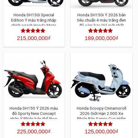
Honda SH150i Special
Honda SH150i Ý 2026 bản
Edition Ý màu trắng nhập
tiêu chuẩn 4 màu trắng đen
chính ngạch Honda Moto
đỏ xám bạc Giá mới nhất
Roma HMR
215,000,000
₫
189,000,000
₫
Được xếp
Được xếp
hạng
4.30
5
hạng
4.30
sao
5 sao
Honda SH150 Ý 2026 màu
Honda Scoopy Cinnamoroll
đỏ Sporty New Concept
2026 Giới Hạn 2.000 Xe
nhập Ý Phiên bản thể thao
Phiên Bản Sanrio Cực Hiếm
đậm chất Ý giá mới nhất
Đáng Sở Hữu Nhất Năm Nay
225,000,000
₫
125,000,000
₫
Được xếp
Được xếp
hạng
4.30
5
hạng
4.30