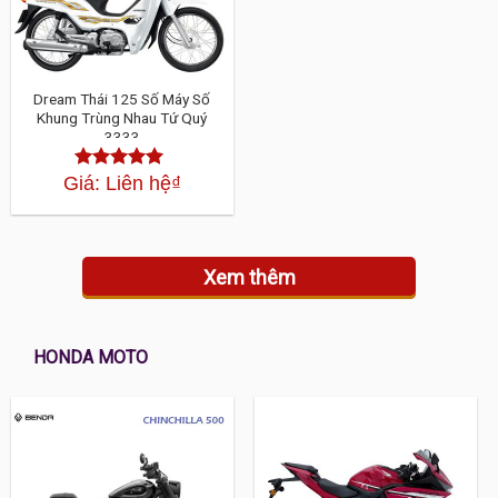
Dream Thái 125 Số Máy Số
Khung Trùng Nhau Tứ Quý
3333
Giá: Liên hệ
₫
Được xếp
hạng
4.30
5 sao
Xem thêm
HONDA MOTO