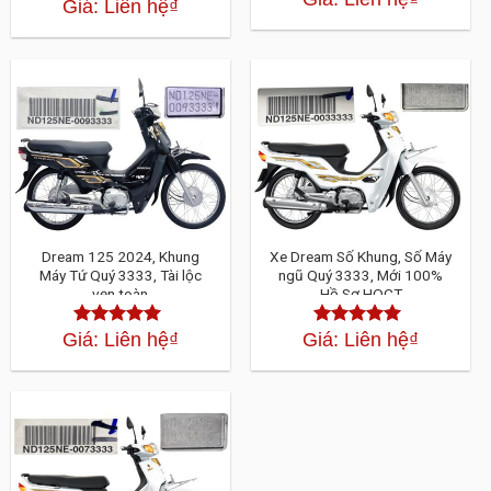
Giá: Liên hệ
₫
Được xếp
hạng
4.30
5
hạng
4.30
5
sao
sao
Dream 125 2024, Khung
Xe Dream Số Khung, Số Máy
Máy Tứ Quý 3333, Tài lộc
ngũ Quý 3333, Mới 100%
vẹn toàn
Hồ Sơ HQCT
Giá: Liên hệ
₫
Giá: Liên hệ
₫
Được xếp
Được xếp
hạng
4.30
5
hạng
4.30
5
sao
sao