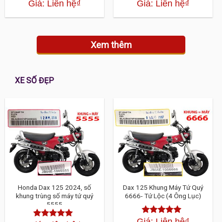
Giá: Liên hệ
₫
Giá: Liên hệ
₫
Được xếp
Được xếp
hạng
4.30
5
hạng
4.30
sao
5 sao
Xem thêm
XE SỐ ĐẸP
Honda Dax 125 2024, số
Dax 125 Khung Máy Tứ Quý
khung trùng số máy tứ quý
6666- Tứ Lộc (4 Ông Lục)
5555
Giá: Liên hệ
₫
Được xếp