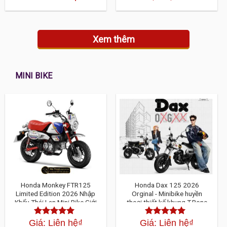
hạng
4.30
5
hạng
4.30
5
sao
sao
Xem thêm
MINI BIKE
Honda Monkey FTR125
Honda Dax 125 2026
Limited Edition 2026 Nhập
Orginal - Minibike huyền
Khẩu Thái Lan Mini Bike Giới
thoại thiết kế khung T-Bone
Hạn 2000 Xe Toàn Cầu Cực
độc đáo
Hiếm
Giá: Liên hệ
₫
Giá: Liên hệ
₫
Được xếp
Được xếp