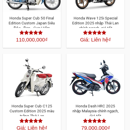
Honda Super Cub 50 Final
Honda Wave 125i Special
Edition Custom Japan Siêu
Edition 2025 nhập Thái Lan
Độc - Đẹp - Cực Hiếm
chính ngạch, giá tốt
110,000,000
₫
Giá: Liên hệ
₫
Được xếp
Được xếp
hạng
4.30
hạng
4.30
5
5 sao
sao
Honda Super Cub C125
Honda Dash HRC 2025
Custom Edition 2025 màu
nhập Malaysia chính ngạch,
trắng Thái Lan
Giá tốt
Giá: Liên hệ
₫
79,000,000
₫
Được xếp
Được xếp