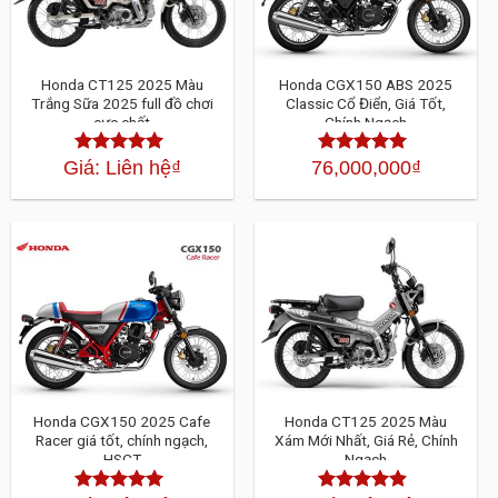
Honda CT125 2025 Màu
Honda CGX150 ABS 2025
Trắng Sữa 2025 full đồ chơi
Classic Cổ Điển, Giá Tốt,
cực chất
Chính Ngạch
Giá: Liên hệ
₫
76,000,000
₫
Được xếp
Được xếp
hạng
4.30
5
hạng
4.30
5
sao
sao
Honda CGX150 2025 Cafe
Honda CT125 2025 Màu
Racer giá tốt, chính ngạch,
Xám Mới Nhất, Giá Rẻ, Chính
HSCT
Ngạch