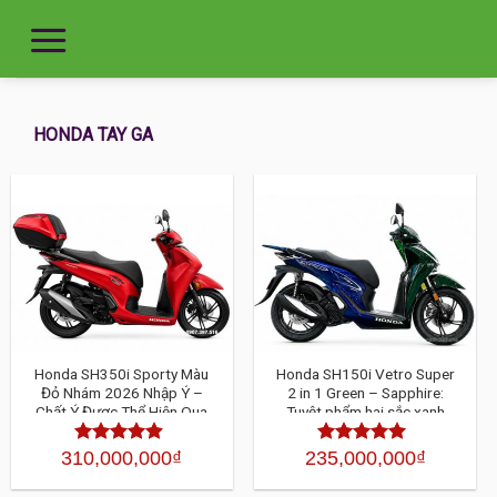
HONDA TAY GA
Honda SH350i Sporty Màu
Honda SH150i Vetro Super
Đỏ Nhám 2026 Nhập Ý –
2 in 1 Green – Sapphire:
Chất Ý Được Thể Hiện Qua
Tuyệt phẩm hai sắc xanh
Từng Chi Tiết
độc đáo giới hạn 200 xe
310,000,000
₫
235,000,000
₫
Được xếp
Được xếp
hạng
4.30
hạng
4.30
5
5 sao
sao