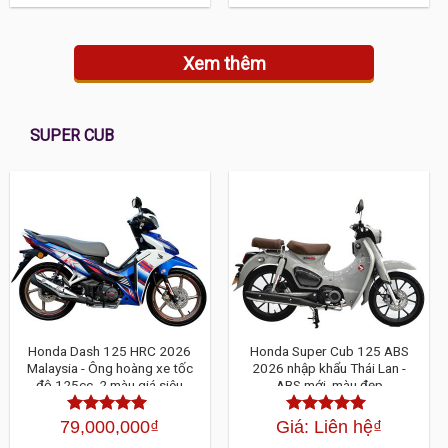
sao
5 sao
Xem thêm
SUPER CUB
Honda Dash 125 HRC 2026
Honda Super Cub 125 ABS
Malaysia - Ông hoàng xe tốc
2026 nhập khẩu Thái Lan -
độ 125cc, 2 màu giá siêu
ABS mới, màu đẹp
HOT
79,000,000
₫
Giá: Liên hệ
₫
Được xếp
Được xếp
hạng
4.30
5
hạng
4.30
5