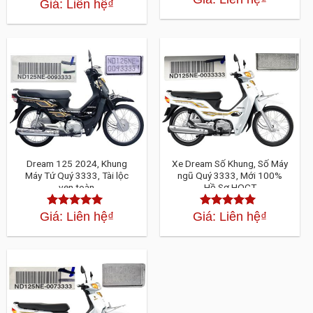
Giá: Liên hệ
₫
Được xếp
hạng
4.30
5
hạng
4.30
5
sao
sao
Dream 125 2024, Khung
Xe Dream Số Khung, Số Máy
Máy Tứ Quý 3333, Tài lộc
ngũ Quý 3333, Mới 100%
vẹn toàn
Hồ Sơ HQCT
Giá: Liên hệ
₫
Giá: Liên hệ
₫
Được xếp
Được xếp
hạng
4.30
5
hạng
4.30
5
sao
sao