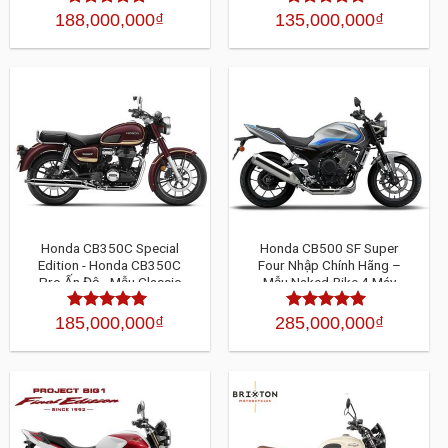
188,000,000
₫
135,000,000
₫
Được xếp
Được xếp
hạng
4.30
5
hạng
4.30
5
sao
sao
Honda CB350C Special
Honda CB500 SF Super
Edition - Honda CB350C
Four Nhập Chính Hãng –
Pro Ấn Độ - Mẫu Classic
Mẫu Naked-Bike 4 Máy
350cc
185,000,000
₫
285,000,000
₫
Được xếp
Được xếp
hạng
4.30
5
hạng
4.30
5
sao
sao