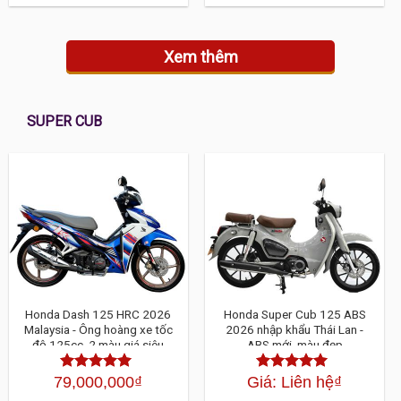
sao
5 sao
Xem thêm
SUPER CUB
Honda Dash 125 HRC 2026
Honda Super Cub 125 ABS
Malaysia - Ông hoàng xe tốc
2026 nhập khẩu Thái Lan -
độ 125cc, 2 màu giá siêu
ABS mới, màu đẹp
HOT
79,000,000
₫
Giá: Liên hệ
₫
Được xếp
Được xếp
hạng
4.30
5
hạng
4.30
5