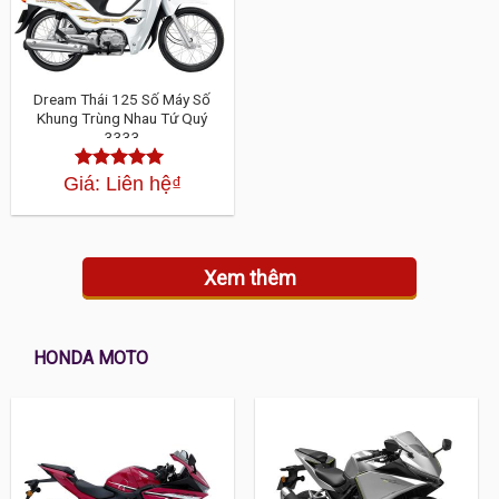
Dream Thái 125 Số Máy Số
Khung Trùng Nhau Tứ Quý
3333
Giá: Liên hệ
₫
Được xếp
hạng
4.30
5 sao
Xem thêm
HONDA MOTO