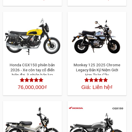
hạng
4.30
5
hạng
4.30
sao
5 sao
Honda CGX150 phiên bản
Monkey 125 2025 Chrome
2026 - Xe côn tay cổ điển
Legacy Bản Kỷ Niệm Giới
hiện đại, 3 phiên bản lựa
Hạn Toàn Cầu
chọn
76,000,000
₫
Giá: Liên hệ
₫
Được xếp
Được xếp
hạng
4.30
5
hạng
4.30
5
sao
sao