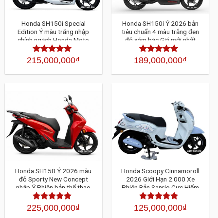
Honda SH150i Special
Honda SH150i Ý 2026 bản
Edition Ý màu trắng nhập
tiêu chuẩn 4 màu trắng đen
chính ngạch Honda Moto
đỏ xám bạc Giá mới nhất
Roma HMR
215,000,000
₫
189,000,000
₫
Được xếp
Được xếp
hạng
4.30
5
hạng
4.30
sao
5 sao
Honda SH150 Ý 2026 màu
Honda Scoopy Cinnamoroll
đỏ Sporty New Concept
2026 Giới Hạn 2.000 Xe
nhập Ý Phiên bản thể thao
Phiên Bản Sanrio Cực Hiếm
đậm chất Ý giá mới nhất
Đáng Sở Hữu Nhất Năm Nay
225,000,000
₫
125,000,000
₫
Được xếp
Được xếp
hạng
4.30
5
hạng
4.30