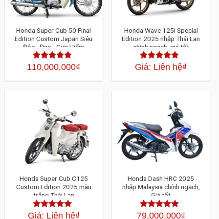
Honda Super Cub 50 Final
Honda Wave 125i Special
Edition Custom Japan Siêu
Edition 2025 nhập Thái Lan
Độc - Đẹp - Cực Hiếm
chính ngạch, giá tốt
110,000,000
₫
Giá: Liên hệ
₫
Được xếp
Được xếp
hạng
4.30
hạng
4.30
5
5 sao
sao
Honda Super Cub C125
Honda Dash HRC 2025
Custom Edition 2025 màu
nhập Malaysia chính ngạch,
trắng Thái Lan
Giá tốt
Giá: Liên hệ
₫
79,000,000
₫
Được xếp
Được xếp