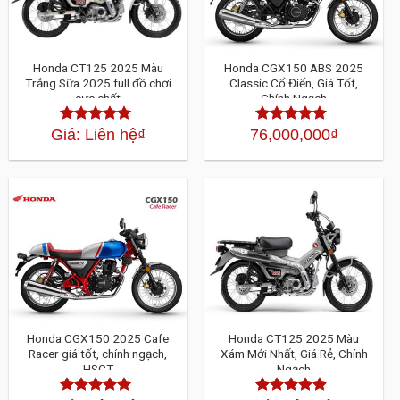
Honda CT125 2025 Màu
Honda CGX150 ABS 2025
Trắng Sữa 2025 full đồ chơi
Classic Cổ Điển, Giá Tốt,
cực chất
Chính Ngạch
Giá: Liên hệ
₫
76,000,000
₫
Được xếp
Được xếp
hạng
4.30
5
hạng
4.30
5
sao
sao
Honda CGX150 2025 Cafe
Honda CT125 2025 Màu
Racer giá tốt, chính ngạch,
Xám Mới Nhất, Giá Rẻ, Chính
HSCT
Ngạch