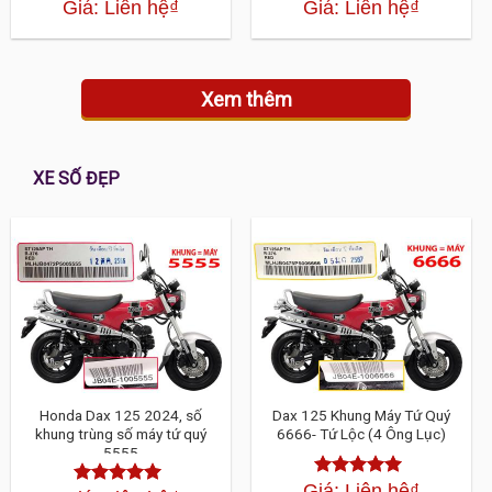
Giá: Liên hệ
₫
Giá: Liên hệ
₫
Được xếp
Được xếp
hạng
4.30
5
hạng
4.30
sao
5 sao
Xem thêm
XE SỐ ĐẸP
Honda Dax 125 2024, số
Dax 125 Khung Máy Tứ Quý
khung trùng số máy tứ quý
6666- Tứ Lộc (4 Ông Lục)
5555
Giá: Liên hệ
₫
Được xếp