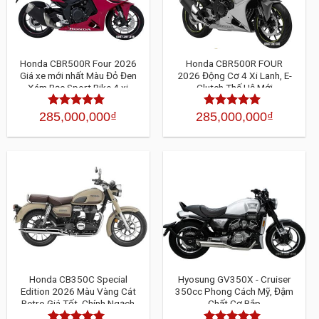
Honda CBR500R Four 2026
Honda CBR500R FOUR
Giá xe mới nhất Màu Đỏ Đen
2026 Động Cơ 4 Xi Lanh, E-
Xám Bạc Sport Bike 4 xi
Clutch Thế Hệ Mới
lanh hoàn toàn mới
285,000,000
₫
285,000,000
₫
Được xếp
Được xếp
hạng
4.30
5
hạng
4.30
5
sao
sao
Honda CB350C Special
Hyosung GV350X - Cruiser
Edition 2026 Màu Vàng Cát
350cc Phong Cách Mỹ, Đậm
Retro Giá Tốt, Chính Ngạch
Chất Cơ Bắp