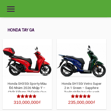
HONDA TAY GA
Honda SH350i Sporty Màu
Honda SH150i Vetro Super
Đỏ Nhám 2026 Nhập Ý –
2 in 1 Green – Sapphire:
Chất Ý Được Thể Hiện Qua
Tuyệt phẩm hai sắc xanh
Từng Chi Tiết
độc đáo giới hạn 200 xe
310,000,000
₫
235,000,000
₫
Được xếp
Được xếp
hạng
4.30
hạng
4.30
5
5 sao
sao