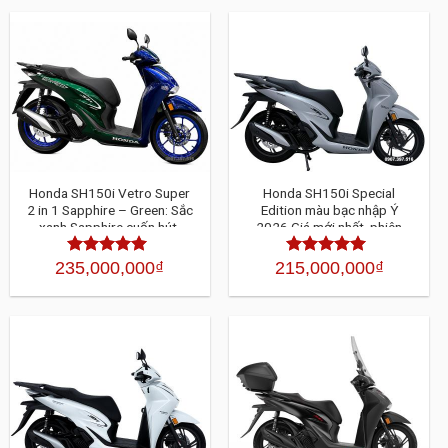
Honda SH150i Vetro Super
Honda SH150i Special
2 in 1 Sapphire – Green: Sắc
Edition màu bạc nhập Ý
xanh Sapphire cuốn hút,
2026 Giá mới nhất, phiên
phiên bản giới hạn đáng sở
bản Honda Moto Roma HMR
hữu
cao cấp
235,000,000
₫
215,000,000
₫
Được xếp
Được xếp
hạng
4.30
5
hạng
4.30
5
sao
sao