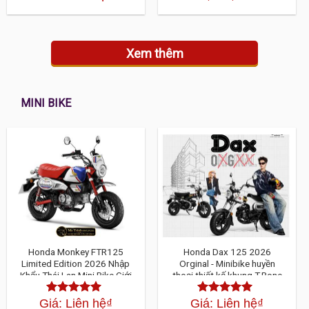
hạng
4.30
5
hạng
4.30
5
sao
sao
Xem thêm
MINI BIKE
Honda Monkey FTR125
Honda Dax 125 2026
Limited Edition 2026 Nhập
Orginal - Minibike huyền
Khẩu Thái Lan Mini Bike Giới
thoại thiết kế khung T-Bone
Hạn 2000 Xe Toàn Cầu Cực
độc đáo
Hiếm
Giá: Liên hệ
₫
Giá: Liên hệ
₫
Được xếp
Được xếp