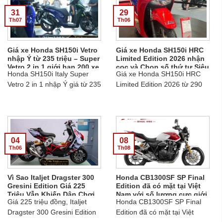
31
29
Th07
Th06
Giá xe Honda SH150i Vetro
Giá xe Honda SH150i HRC
nhập Ý từ 235 triệu – Super
Limited Edition 2026 nhận
Vetro 2 in 1 giới hạn 200 xe
cọc và Chọn số thứ tự Siêu
Honda SH150i Italy Super
Giá xe Honda SH150i HRC
Đẹp Siêu VIP
Vetro 2 in 1 nhập Ý giá từ 235
Limited Edition 2026 từ 290
triệu, giới hạn 200 xe, STT
đến 320 triệu, nhận cọc 58
001/200–200/200, hai bản
xe, chọn STT đẹp như 007,
Green - Sapphire và
279, 288, 068, giao từ 01/10
Sapphire Green....
đến 30/12/2026....
04
08
Th06
Th08
Vì Sao Italjet Dragster 300
Honda CB1300SF SP Final
Gresini Edition Giá 225
Edition đã có mặt tại Việt
Triệu Vẫn Khiến Dân Chơi
Nam với số lượng cực giới
Giá 225 triệu đồng, Italjet
Honda CB1300SF SP Final
Xe Săn Đón?
hạn
Dragster 300 Gresini Edition
Edition đã có mặt tại Việt