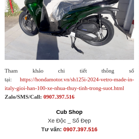
Tham khảo chi tiết thông số
tại:
https://hondamotor.vn/sh125i-2024-vetro-made-in-
italy-gioi-han-100-xe-nhua-thuy-tinh-trong-suot.html
Zalo/SMS/Call:
0907.397.516
Cub Shop
Xe Độc _ Số Đẹp
Tư vấn:
0907.397.516