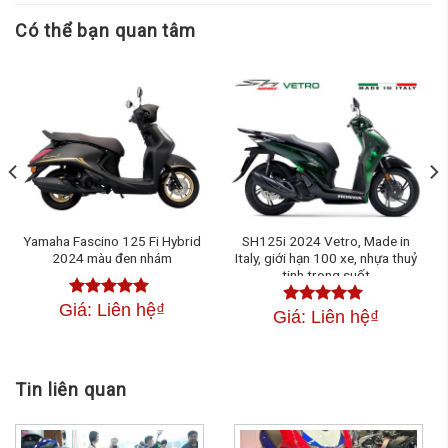
Có thể bạn quan tâm
Yamaha Fascino 125 Fi Hybrid
SH125i 2024 Vetro, Made in
2024 màu đen nhám
Italy, giới hạn 100 xe, nhựa thuỷ
tinh trong suốt
Giá: Liên hệ
₫
Được xếp
Giá: Liên hệ
₫
Được xếp
hạng
4.50
hạng
4.50
5
5 sao
sao
Tin liên quan