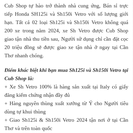
Cub Shop tự hào trở thành nhà cung ứng, Bán sỉ trực
tiếp Honda SH125i và Sh150i Vetro với số lượng giới
hạn. Tất cả 02 loại Sh125i và Sh150i Vetro không quá
200 xe trong năm 2024, xe Sh Vetro được Cub Shop
giao tận nhà thu tiền sau, Người sử dụng chỉ cần đặt cọc
20 triệu đồng sẽ được giao xe tận nhà ở ngay tại Cần
Thơ nhanh chóng.
Đi
ể
m kh
á
c bi
ệ
t khi b
ạ
n mua Sh125i v
à
Sh150i Vetro t
ạ
i
Cub Shop l
à
:
+ Xe Sh Vetro 100% là hàng sản xuất tại Italy có giấy
đăng kiểm chứng nhận đầy đủ
+ Hàng nguyên thùng xuất xưởng từ Ý cho Người tiêu
dùng tự khui thùng
+ Giao Sh125i & Sh150i Vetro 2024 tận nơi ở tại Cần
Thơ và trên toàn quốc