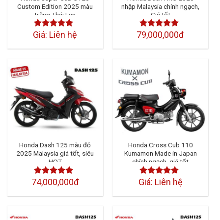
Custom Edition 2025 màu
nhập Malaysia chính ngạch,
trắng Thái Lan
Giá tốt
Giá: Liên hệ
79,000,000đ
Được xếp
Được xếp
hạng
4.50
5
hạng
4.50
5
sao
sao
Honda Dash 125 màu đỏ
Honda Cross Cub 110
2025 Malaysia giá tốt, siêu
Kumamon Made in Japan
HOT
chính ngạch, giá tốt
74,000,000đ
Giá: Liên hệ
Được xếp
Được xếp
hạng
4.50
5
hạng
4.50
sao
5 sao