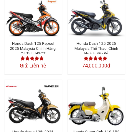
Honda Dash 125 Repsol
Honda Dash 125 2025
2025 Malaysia Chính Hãng,
Malaysia Thể Thao, Chính
Cá Tính, HSCT
Ngạch, Giá Rẻ
Giá: Liên hệ
74,000,000đ
Được xếp
Được xếp
hạng
4.50
5
hạng
4.50
5
sao
sao
Honda Wave 125i 2025
Honda Super Cub 110 ABS