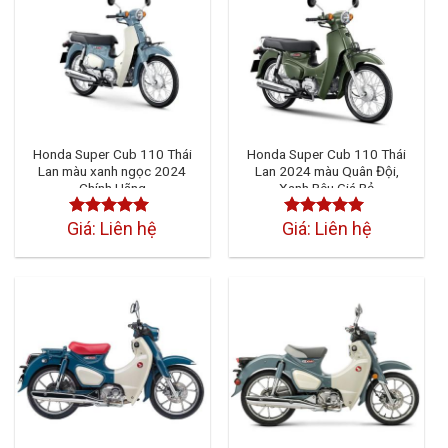
Honda Super Cub 110 Thái
Honda Super Cub 110 Thái
Lan màu xanh ngọc 2024
Lan 2024 màu Quân Đội,
Chính Hãng
Xanh Rêu Giá Rẻ
Giá: Liên hệ
Giá: Liên hệ
Được xếp
Được xếp
hạng
4.50
5
hạng
4.50
5
sao
sao