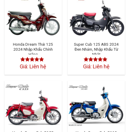
Honda Dream Thái 125
Super Cub 125 ABS 2024
2024 Nhập Khẩu Chính
Đen Nhám, Nhập Khẩu Từ
Hãng
Nhật
Giá: Liên hệ
Giá: Liên hệ
Được xếp
Được xếp
hạng
4.50
hạng
4.50
5 sao
5 sao