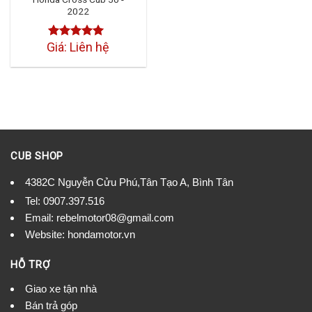
2022
Giá: Liên hệ
Được xếp
hạng
4.50
5 sao
CUB SHOP
4382C Nguyễn Cửu Phú,Tân Tạo A, Bình Tân
Tel:
0907.397.516
Email:
rebelmotor08@gmail.com
Website: hondamotor.vn
HỖ TRỢ
Giao xe tận nhà
Bán trả góp