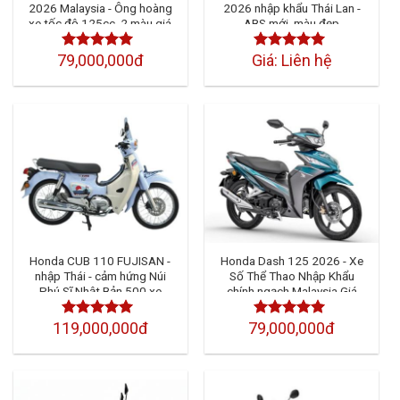
2026 Malaysia - Ông hoàng
2026 nhập khẩu Thái Lan -
xe tốc độ 125cc, 2 màu giá
ABS mới, màu đẹp
siêu HOT
79,000,000đ
Giá: Liên hệ
Được xếp
Được xếp
hạng
4.50
5
hạng
4.50
5
sao
sao
Honda CUB 110 FUJISAN -
Honda Dash 125 2026 - Xe
nhập Thái - cảm hứng Núi
Số Thể Thao Nhập Khẩu
Phú Sĩ Nhật Bản 500 xe
chính ngạch Malaysia Giá
toàn cầu
Tốt
119,000,000đ
79,000,000đ
Được xếp
Được xếp
hạng
4.50
5
hạng
4.50
5
sao
sao