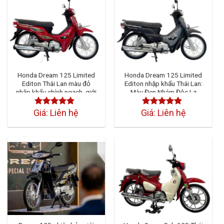
Honda Dream 125 Limited
Honda Dream 125 Limited
Editon Thái Lan màu đỏ
Editon nhập khẩu Thái Lan:
nhập khẩu chính ngạch, giới
Màu Đen Nhám Độc Lạ
hạn
Giá: Liên hệ
Giá: Liên hệ
Được xếp
Được xếp
hạng
4.50
5
hạng
4.50
5
sao
sao