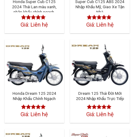
Honda Super Cub C125
Super Cub C125 ABS 2024
2024 Thái Lan màu xanh,
Nhập Khẩu Mỹ, Giao Xe Tận
nhập khẩu chính ngạch,
Nhà
HSCT
Giá: Liên hệ
Giá: Liên hệ
Được xếp
Được xếp
hạng
4.50
5
hạng
4.50
5
sao
sao
Honda Dream 125 2024
Dream 125 Thái Đời Mới
Nhập Khẩu Chính Ngạch
2024 Nhập Khẩu Trực Tiếp
Giá: Liên hệ
Giá: Liên hệ
Được xếp
Được xếp
hạng
4.50
hạng
4.50
5 sao
5 sao