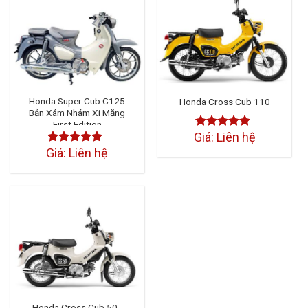
Honda Super Cub C125
Honda Cross Cub 110
Bản Xám Nhám Xi Măng
First Edition
Giá: Liên hệ
Được xếp
hạng
4.50
Giá: Liên hệ
Được xếp
5 sao
hạng
4.50
5 sao
Honda Cross Cub 50 -