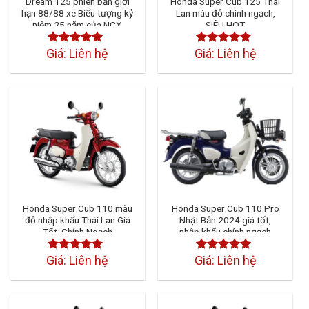
Dream 125 phiên bản giới
Honda Super Cub 125 Thái
hạn 88/88 xe Biểu tượng kỷ
Lan màu đỏ chính ngạch,
niệm 25 năm của NCX
SIÊU HOT
Honda
Giá: Liên hệ
Giá: Liên hệ
Được xếp
Được xếp
hạng
4.50
5
hạng
4.50
sao
5 sao
Honda Super Cub 110 màu
Honda Super Cub 110 Pro
đỏ nhập khẩu Thái Lan Giá
Nhật Bản 2024 giá tốt,
Tốt, Chính Ngạch
nhập khẩu chính ngạch
Giá: Liên hệ
Giá: Liên hệ
Được xếp
Được xếp
hạng
4.50
5
hạng
4.50
5
sao
sao