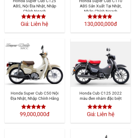
Honda Super Cub C125
Honda Super Cub C110
ABS, Nội Địa Nhật, Nhập
ABS Sản Xuất Tại Nhật,
Chính Ngạch
Nhập Chính Ngạch
Giá: Liên hệ
130,000,000đ
Được xếp
Được xếp
hạng
4.50
5
hạng
4.50
5
sao
sao
Honda Super Cub C50 Nội
Honda Cub C125 2022
Địa Nhật, Nhập Chính Hãng
màu đen nhám đặc biệt
99,000,000đ
Giá: Liên hệ
Được xếp
Được xếp
hạng
4.50
5
hạng
4.50
sao
5 sao