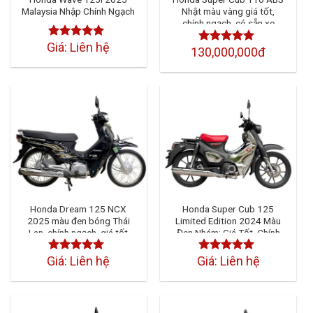
Malaysia Nhập Chính Ngạch
Nhật màu vàng giá tốt,
chính ngạch, có sẵn xe
Giá: Liên hệ
Được xếp
130,000,000đ
Được xếp
hạng
4.50
5
hạng
4.50
5
sao
sao
Honda Dream 125 NCX
Honda Super Cub 125
2025 màu đen bóng Thái
Limited Edition 2024 Màu
Lan, chính ngạch, giá tốt
Đen Nhám: Giá Tốt, Chính
Ngạch
Giá: Liên hệ
Giá: Liên hệ
Được xếp
Được xếp
hạng
4.50
5
hạng
4.50
5
sao
sao