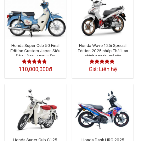
Honda Super Cub 50 Final
Honda Wave 125i Special
Edition Custom Japan Siêu
Edition 2025 nhập Thái Lan
Độc - Đẹp - Cực Hiếm
chính ngạch, giá tốt
110,000,000đ
Giá: Liên hệ
Được xếp
Được xếp
hạng
4.50
hạng
4.50
5
5 sao
sao
Honda Super Cub C125
Honda Dash HRC 2025