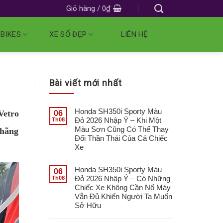
Giỏ hàng /
0
₫
 BIKES
XE SỐ ĐẸP
LIÊN HỆ
Bài viết mới nhất
Honda SH350i Sporty Màu
Vetro
06
Đỏ 2026 Nhập Ý – Khi Một
Th08
Màu Sơn Cũng Có Thể Thay
 hãng
Đổi Thần Thái Của Cả Chiếc
Xe
Honda SH350i Sporty Màu
06
Đỏ 2026 Nhập Ý – Có Những
Th08
Chiếc Xe Không Cần Nổ Máy
Vẫn Đủ Khiến Người Ta Muốn
Sở Hữu