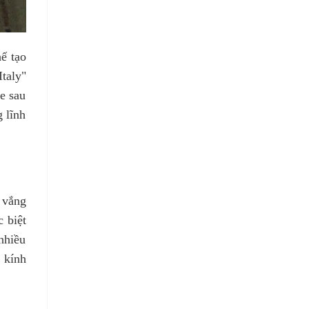
ế tạo
taly"
e sau
 lĩnh
 vắng
 biệt
nhiều
 kính