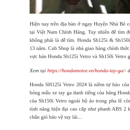
Hiện nay trên địa bàn ở ngay Huyện Nhà Bè có
tại Việt Nam Chính Hãng. Tuy nhiên để tìm đ
không phải là dễ tìm. Honda Sh125i & Sh150i 
13 năm. Cub Shop là nhà giao hàng chính thức
vực bán Honda Sh125i Vetro và Sh150i Vetro g
Xem t
ạ
i
https://hondamotor.vn/honda-tay-ga/
- 
Honda SH125i Vetro 2024 là niềm tự hào của H
bóng mẫu xe tay ga danh tiếng của hãng Honda 
của Sh150i Vetro ngoài bộ áo trong pha lê cò
tính năng hiện đại cao cấp như phanh ABS 2 k
chắn gió bảo vệ tay lái...