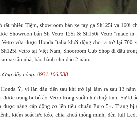
 rất nhiều Tiệm, showroom bán xe tay ga Sh125i và 160i ch
ược Showroon bán Sh Vetro 125i & Sh150i Vetro "made in I
Vetro vừa được Honda Italia khởi động cho ra trở lại 700 x
 Sh125i Vetro tại Việt Nam, Shooroom Cub Shop đi đầu trong
iao xe tận nhà, bảo hành chu đáo 2 năm.
đường dây nóng:
0931.106.538
onda Ý, vì lần đầu tiên sau khi trở lại làm ra sau 13 năm
được trang bị bộ áo Vetro trong suốt như thuỷ tinh. Sự khác
n được nâng cấp động cơ lên tiêu chuẩn Euro 5+. Trang bị 
ênh, kiểm soát lực kéo, chìa khoá thông minh, đèn full Led,