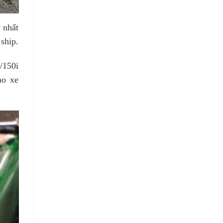
 nhất
ship.
/150i
ao xe