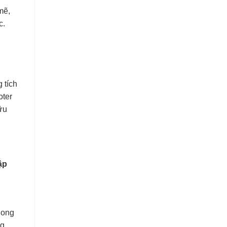
mẽ,
c.
 tích
oter
ữu
ập
ị
hong
ng