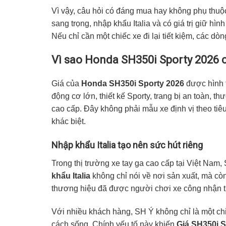
Vì vậy, câu hỏi có đáng mua hay không phụ thu
sang trọng, nhập khẩu Italia và có giá trị giữ hình
Nếu chỉ cần một chiếc xe đi lại tiết kiệm, các dò
Vì sao
Honda SH350i Sporty 2026
c
Giá của
Honda SH350i Sporty 2026
được hình t
động cơ lớn, thiết kế Sporty, trang bị an toàn,
cao cấp. Đây không phải mẫu xe định vị theo tiê
khác biệt.
Nhập khẩu Italia tạo nên sức hút riêng
Trong thị trường xe tay ga cao cấp tại Việt Nam, 
khẩu Italia
không chỉ nói về nơi sản xuất, mà còn
thương hiệu đã được người chơi xe công nhận t
Với nhiều khách hàng, SH Ý không chỉ là một ch
cách sống. Chính yếu tố này khiến
Giá SH350i S