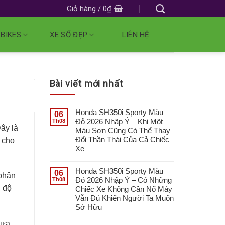
Giỏ hàng /
0
₫
 BIKES
XE SỐ ĐẸP
LIÊN HỆ
Bài viết mới nhất
Honda SH350i Sporty Màu
06
Đỏ 2026 Nhập Ý – Khi Một
Th08
ây là
Màu Sơn Cũng Có Thể Thay
Đổi Thần Thái Của Cả Chiếc
 cho
Xe
Honda SH350i Sporty Màu
06
phân
Đỏ 2026 Nhập Ý – Có Những
Th08
, độ
Chiếc Xe Không Cần Nổ Máy
Vẫn Đủ Khiến Người Ta Muốn
Sở Hữu
hưa,