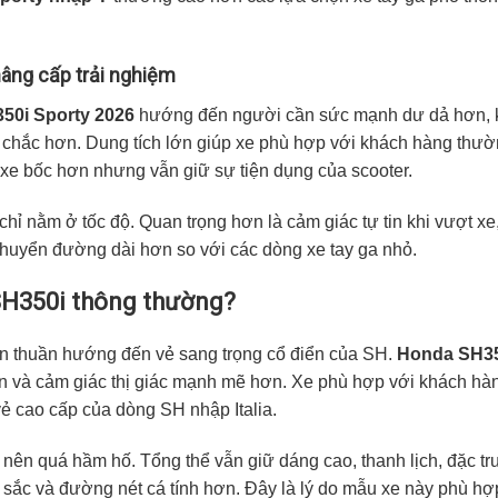
âng cấp trải nghiệm
50i Sporty 2026
hướng đến người cần sức mạnh dư dả hơn, 
 chắc hơn. Dung tích lớn giúp xe phù hợp với khách hàng thư
 xe bốc hơn nhưng vẫn giữ sự tiện dụng của scooter.
hỉ nằm ở tốc độ. Quan trọng hơn là cảm giác tự tin khi vượt xe
 chuyển đường dài hơn so với các dòng xe tay ga nhỏ.
 SH350i thông thường?
ơn thuần hướng đến vẻ sang trọng cổ điển của SH.
Honda SH35
iện và cảm giác thị giác mạnh mẽ hơn. Xe phù hợp với khách hà
ẻ cao cấp của dòng SH nhập Italia.
nên quá hầm hố. Tổng thể vẫn giữ dáng cao, thanh lịch, đặc tr
sắc và đường nét cá tính hơn. Đây là lý do mẫu xe này phù hợ