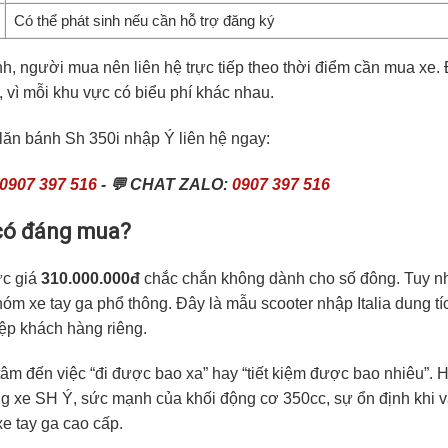
Có thể phát sinh nếu cần hỗ trợ đăng ký
h, người mua nên liên hệ trực tiếp theo thời điểm cần mua xe.
 vì mỗi khu vực có biểu phí khác nhau.
 lăn bánh Sh 350i nhập Ý liên hệ ngay:
0907 397 516
- 💬 CHAT ZALO:
0907 397 516
 có đáng mua?
ức giá
310.000.000đ
chắc chắn không dành cho số đông. Tuy nh
m xe tay ga phổ thông. Đây là mẫu scooter nhập Italia dung tí
ệp khách hàng riêng.
 đến việc “đi được bao xa” hay “tiết kiệm được bao nhiêu”. 
g xe SH Ý, sức mạnh của khối động cơ 350cc, sự ổn định khi 
e tay ga cao cấp.