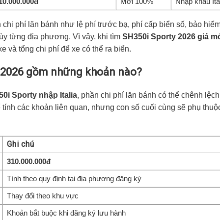
10.000.000đ
Mới 100%
Nhập khẩu Ita
hi phí lăn bánh như lệ phí trước bạ, phí cấp biển số, bảo hiể
ùy từng địa phương. Vì vậy, khi tìm
SH350i Sporty 2026 giá m
e và tổng chi phí để xe có thể ra biển.
 2026
gồm những khoản nào?
i Sporty nhập Italia
, phần chi phí lăn bánh có thể chênh lệc
 tính các khoản liên quan, nhưng con số cuối cùng sẽ phụ thuộ
Ghi chú
310.000.000đ
Tính theo quy định tại địa phương đăng ký
Thay đổi theo khu vực
Khoản bắt buộc khi đăng ký lưu hành