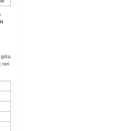
lia
m
ới
h giữa
c nơi