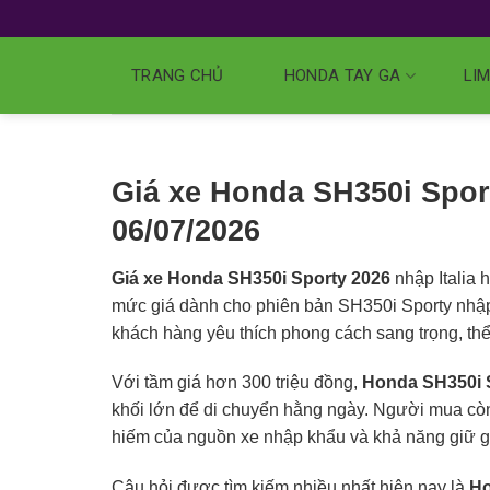
TRANG CHỦ
HONDA TAY GA
LIM
Giá xe Honda SH350i Sport
06/07/2026
Giá xe Honda SH350i Sporty 2026
nhập Italia
mức giá dành cho phiên bản SH350i Sporty nhập 
khách hàng yêu thích phong cách sang trọng, thể 
Với tầm giá hơn 300 triệu đồng,
Honda SH350i 
khối lớn để di chuyển hằng ngày. Người mua còn 
hiếm của nguồn xe nhập khẩu và khả năng giữ gi
Câu hỏi được tìm kiếm nhiều nhất hiện nay là
Ho