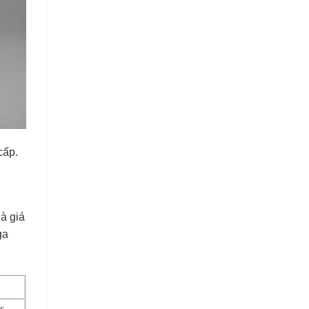
cấp.
là giá
ga