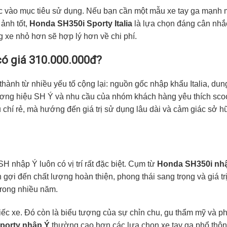
ộc vào mục tiêu sử dụng. Nếu bạn cần một mẫu xe tay ga mạnh 
 ảnh tốt,
Honda SH350i Sporty Italia
là lựa chọn đáng cân nhắ
ng xe nhỏ hơn sẽ hợp lý hơn về chi phí.
ó giá 310.000.000đ?
hành từ nhiều yếu tố cộng lại: nguồn gốc nhập khẩu Italia, dung
 thương hiệu SH Ý và nhu cầu của nhóm khách hàng yêu thích sco
u chí rẻ, mà hướng đến giá trị sử dụng lâu dài và cảm giác sở h
SH nhập Ý luôn có vị trí rất đặc biệt. Cụm từ
Honda SH350i nh
 gợi đến chất lượng hoàn thiện, phong thái sang trọng và giá tr
rong nhiều năm.
iếc xe. Đó còn là biểu tượng của sự chỉn chu, gu thẩm mỹ và p
porty nhập Ý
thường cao hơn các lựa chọn xe tay ga phổ thô