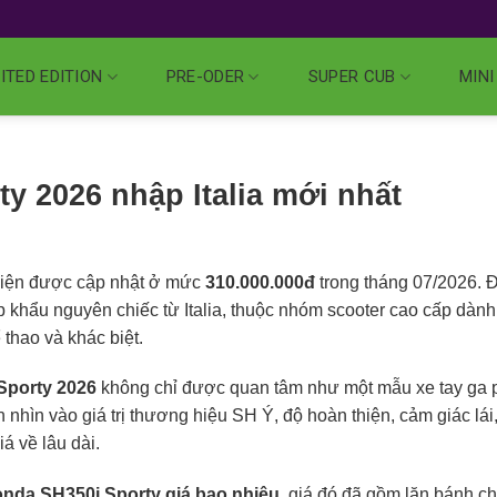
ITED EDITION
PRE-ODER
SUPER CUB
MINI
y 2026 nhập Italia mới nhất
 hiện được cập nhật ở mức
310.000.000đ
trong tháng 07/2026. Đ
khẩu nguyên chiếc từ Italia, thuộc nhóm scooter cao cấp dành
thao và khác biệt.
Sporty 2026
không chỉ được quan tâm như một mẫu xe tay ga 
nhìn vào giá trị thương hiệu SH Ý, độ hoàn thiện, cảm giác lái
á về lâu dài.
nda SH350i Sporty giá bao nhiêu
, giá đó đã gồm lăn bánh c