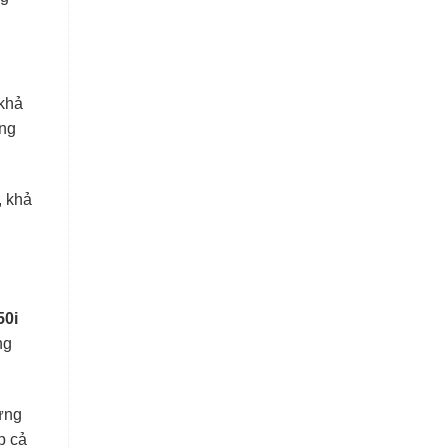
khả
ờng
, khả
0i
ng
ưng
p cả