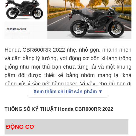
Honda CBR600RR 2022 nhẹ, nhỏ gọn, nhanh nhẹn
và cân bằng lý tưởng, với động cơ bốn xi-lanh trông
giống như mọi thứ bạn chưa từng lái và một khung
gầm đôi được thiết kế bằng nhôm mang lại khả
năng xử lý sắc nét bằng laser. Vì vậy, cho dù bạn đi
Xem thêm chi tiết sản phẩm ▼
xe trên đường phố, khắc lên con đường hẻm núi
yêu thích của bạn hoặc giải quyết những ngày theo
dõi - hãy sẵn sàng khám phá xem một chiếc siêu xe
THÔNG SỐ KỸ THUẬT
Honda CBR600RR 2022
600cc có thể tốt như thế nào.
ĐỘNG CƠ