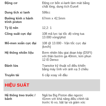
Động cơ
Động cơ bốn xi-lanh làm mát bằng
chất lỏng, dung tích Euro4
Dung tích xi lanh
599cc
Đường kính x hành
67mm x 42,5mm
trình piston
Tỷ lệ nén
12,2: 1
Công suất cực đại
108 mã lực tại tốc độ vòng tua
13.000 vòng/phút
Mô-men xoắn cực đại
108 @ 13.000 - Vận tốc cực đại
(km/h)
Hệ thống nhiên liệu
Bơm nhiên liệu giai đoạn kép (DSFI)
với thân bướm ga 40mm, kim phun
TÍNH TOÁN MẶT MA SÁT PHANH
12 lỗ Denso
Đánh lửa
Transitor kỹ thuật số điều khiển
CBR600RR 2022 sử dụng kẹp phanh trước
bằng máy tính với ánh xạ 3 chiều
monoblock gắn hướng tâm. Cấu trúc này làm cho
Truyền tải
6 cấp xoay về đầu
caliper cứng hơn, và điều đó có nghĩa là bạn có
HIỆU SUẤT
cảm giác phanh tốt hơn để dừng tuyến tính, mạnh
mẽ hơn. Mỗi caliper cũng sử dụng bốn piston nhôm
Hệ thống treo trước /
Ngã ba Big Piston đảo ngược
bánh
41mm với khả năng điều chỉnh tải
mạ crôm để vận hành trơn tru, không ma sát.
trước lò xo, bật lại và giảm xóc