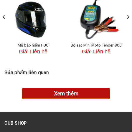
lệch tay lái, bộ giảm xóc điều khiển điện tử của
Honda (HESD) tinh vi hơn nhiều. Nó cũng phát hiện
tốc độ xe, và điều chỉnh giảm xóc theo tỷ lệ. Điều đó
giúp duy trì khả năng cơ động tốc độ thấp trong khi
cung cấp khả năng xử lý tốc độ cao tuyệt vời, có thể
Mũ bảo hiểm HJC
Bộ sạc Mini Moto Tender 800
dự đoán được.
Giá: Liên hệ
Giá: Liên hệ
Sản phẩm liên quan
Xem thêm
HỆ THỐNG HÀNH ĐỘNG ĐA NĂNG CỦA Honda
CUB SHOP
(HMAS) FORKEDED FORK