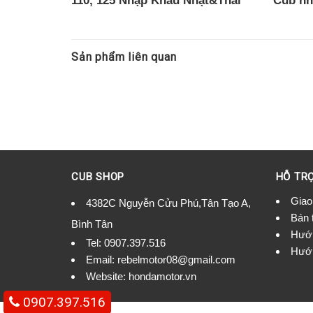
110, 125 Nhập Khẩu Nhật&Thái
Cub nh
Chính Ngạch, Chốt Xe Liên Hệ
Cub Sh
Sản phẩm liên quan
CUB SHOP
HỖ TR
Giao
4382C Nguyễn Cửu Phú,Tân Tạo A,
Bán 
Bình Tân
Hướn
Tel:
0907.397.516
Hướn
Email:
rebelmotor08@gmail.com
Website: hondamotor.vn
0907.397.516