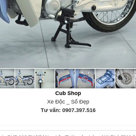
 vui lòng liên hệ:
Hotline:
0907 397 516 (Ms. Trinh)
.
Cub Shop
Xe Độc _ Số Đẹp
Tư vấn:
0907.397.516