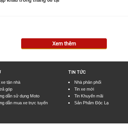
ập khẩu trong tháng 08 tại
op.
Xem thêm
Ợ
TIN TỨC
 xe tận nhà
Nhà phân phối
trả góp
Tin xe mới
g dẫn sử dụng Moto
Tin Khuyến mãi
g dẫn mua xe trực tuyến
Sản Phẩm Độc Lạ