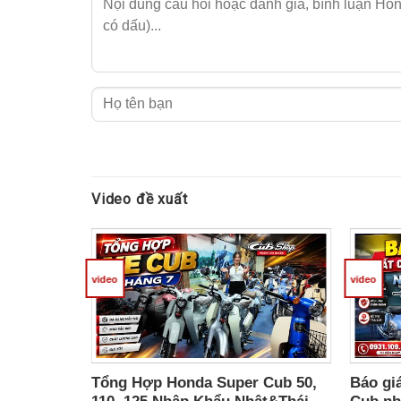
Video đề xuất
Hon
Tính năng nổi bật của Honda CUB 110
Honda Cub 110 Thái Fujisan Nhập khẩu ng
video
video
Thiết kế chủ đề FUJISAN
: mô phỏng hình ản
Giới hạn 500 xe toàn cầu
: số lượng sản xuất
Động cơ 110cc phun xăng điện tử
: vận hàn
Trang bị phanh đĩa trước
: tăng hiệu quả ph
Tổng Hợp Honda Super Cub 50,
Báo giá