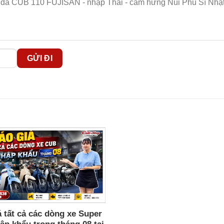
da Cub 110 Thái Fujisan Nhập khẩu nguyên chiếc từ Thái
 FUJISAN
uyên chiếc từ Thái Lan
: sản xuất tại nhà máy Honda Thái Lan
h Núi Phú Sĩ, mặt trời mọc và hoa văn sóng Seigaiha truyền t
 cực thấp, mang giá trị sưu tầm và tính độc quyền rất cao.
h êm, tiết kiệm nhiên liệu, dễ bảo dưỡng.
anh, an toàn hơn khi di chuyển trong phố lẫn đường dài.
 tất cả các dòng xe Super