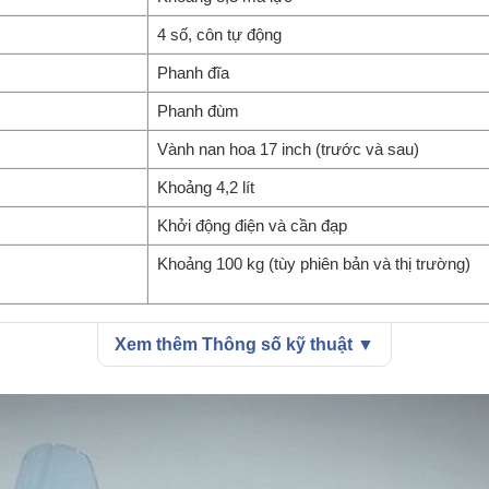
4 số, côn tự động
Phanh đĩa
Phanh đùm
Vành nan hoa 17 inch (trước và sau)
Khoảng 4,2 lít
10 FUJISAN - nhập Thái - cảm hứng Núi Phú Sĩ Nhật Bản 500
Khởi động điện và cần đạp
Khoảng 100 kg (tùy phiên bản và thị trường)
Xem thêm Thông số kỹ thuật ▼