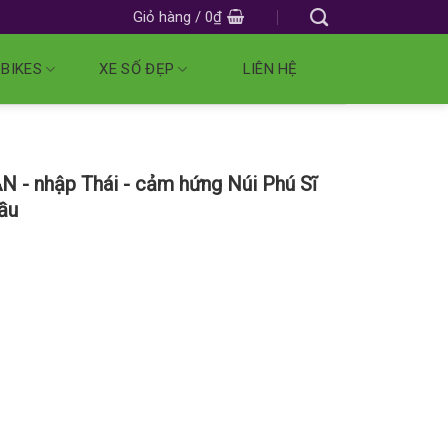
Giỏ hàng /
0
₫
 BIKES
XE SỐ ĐẸP
LIÊN HỆ
 - nhập Thái - cảm hứng Núi Phú Sĩ
ầu