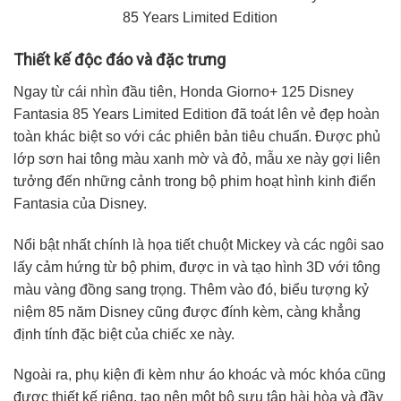
85 Years Limited Edition
Thiết kế độc đáo và đặc trưng
Ngay từ cái nhìn đầu tiên, Honda Giorno+ 125 Disney
Fantasia 85 Years Limited Edition đã toát lên vẻ đẹp hoàn
toàn khác biệt so với các phiên bản tiêu chuẩn. Được phủ
lớp sơn hai tông màu xanh mờ và đỏ, mẫu xe này gợi liên
tưởng đến những cảnh trong bộ phim hoạt hình kinh điển
Fantasia của Disney.
Nổi bật nhất chính là họa tiết chuột Mickey và các ngôi sao
lấy cảm hứng từ bộ phim, được in và tạo hình 3D với tông
màu vàng đồng sang trọng. Thêm vào đó, biểu tượng kỷ
niệm 85 năm Disney cũng được đính kèm, càng khẳng
định tính đặc biệt của chiếc xe này.
Ngoài ra, phụ kiện đi kèm như áo khoác và móc khóa cũng
được thiết kế riêng, tạo nên một bộ sưu tập hài hòa và đầy