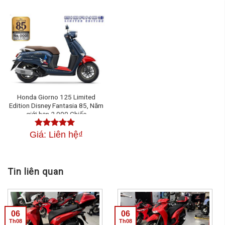
Honda Giorno 125 Limited
Edition Disney Fantasia 85, Năm
giới hạn 2.000 Chiếc
Giá: Liên hệ
₫
Được xếp
hạng
4.50
5 sao
Tin liên quan
06
06
Th08
Th08