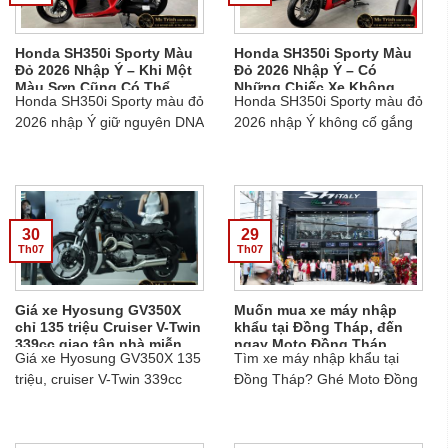
Honda SH350i Sporty Màu
Honda SH350i Sporty Màu
Đỏ 2026 Nhập Ý – Khi Một
Đỏ 2026 Nhập Ý – Có
Màu Sơn Cũng Có Thể
Những Chiếc Xe Không
Honda SH350i Sporty màu đỏ
Honda SH350i Sporty màu đỏ
Thay Đổi Thần Thái Của Cả
Cần Nổ Máy Vẫn Đủ Khiến
Chiếc Xe
Người Ta Muốn Sở Hữu
2026 nhập Ý giữ nguyên DNA
2026 nhập Ý không cố gắng
của dòng SH cao cấp. Người
thu hút mọi ánh nhìn, nhưng
chọn SH350i nhập Ý thường
rất khó để bị lãng quên.
không tìm kiếm một chiếc xe
Sh350 Ý , Honda Sh350i Ý.....
chỉ để đi làm hằng ngày...
30
29
Th07
Th07
Giá xe Hyosung GV350X
Muốn mua xe máy nhập
chỉ 135 triệu Cruiser V-Twin
khẩu tại Đồng Tháp, đến
339cc giao tận nhà miễn
ngay Moto Đồng Tháp
Giá xe Hyosung GV350X 135
Tìm xe máy nhập khẩu tại
phí
triệu, cruiser V-Twin 339cc
Đồng Tháp? Ghé Moto Đồng
với ABS, TCS, truyền động
Tháp với showroom mới khai
dây đai, 3 màu Xanh dương,
trương, quy tụ nhiều mẫu SH
Đen, Bạc. Miễn phí vận
Italy, mô tô cao cấp và xe độc