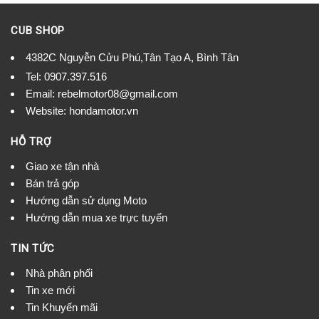
CUB SHOP
4382C Nguyễn Cửu Phú,Tân Tạo A, Bình Tân
Tel:
0907.397.516
Email:
rebelmotor08@gmail.com
Website: hondamotor.vn
HỖ TRỢ
Giao xe tận nhà
Bán trả góp
Hướng dẫn sử dụng Moto
Hướng dẫn mua xe trực tuyến
TIN TỨC
Nhà phân phối
Tin xe mới
Tin Khuyến mãi