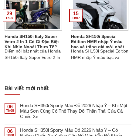
chuyển, giao tận nhà. Liên hệ
lạ....
Ms Trinh 0907.397.516....
29
15
Th07
Th07
Honda SH150i Italy Super
Honda SH150i Special
Vetro 2 In 1 Có Gì Đặc Biệt
Edition HMR nhập Ý màu
Khi Nhìn Ngoài Thực Tế?
bạc và trắng giá mới nhất
Điểm nổi bật nhất của Honda
Honda SH150i Special Edition
ngày 15/07/2026 chỉ 215
triệu
SH150i Italy Super Vetro 2 In
HMR nhập Ý màu bạc và
1 là cách kết hợp hai sắc
trắng giá ngày 15/07/2026 chỉ
xanh trên cùng một thân
215 triệu. Xe cao cấp, ABS,
xe.gọi ngay Ms Trinh để có
HSTC, Smart Key....
thông tin chi tiết...
Bài viết mới nhất
Honda SH350i Sporty Màu Đỏ 2026 Nhập Ý – Khi Một
06
Màu Sơn Cũng Có Thể Thay Đổi Thần Thái Của Cả
Th08
Chiếc Xe
Honda SH350i Sporty Màu Đỏ 2026 Nhập Ý – Có
06
Những Chiếc Xe Không Cần Nổ Máy Vẫn Đủ Khiến
Th08