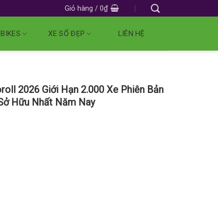
Giỏ hàng /
0
₫
 BIKES
XE SỐ ĐẸP
LIÊN HỆ
oll 2026 Giới Hạn 2.000 Xe Phiên Bản
 Sở Hữu Nhất Năm Nay