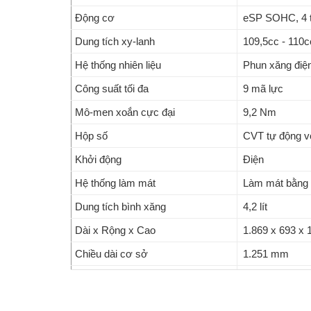
Honda Scoopy Cinnamoroll
không đơn thuần là
Động cơ
eSP SOHC, 4 th
cho những người yêu thích sự khác biệt. Sự kết 
Dung tích xy-lanh
109,5cc - 110c
khiến bất kỳ ai nhìn thấy cũng phải ấn tượng.
Hệ thống nhiên liệu
Phun xăng điệ
Được phát triển dựa trên nền tảng
Honda Scoopy
Công suất tối đa
9 mã lực
thông thường. Chính vì vậy, ngay từ khi ra mắt,
S
Mô-men xoắn cực đại
9,2 Nm
khẩu tại châu Á.
Hộp số
CVT tự động v
☎ Hotline/Zalo đặt xe:
0907.397.516
– Ms T
Khởi động
Điện
Tư vấn giá xe mới nhất, hình ảnh thực tế và hỗ
Hệ thống làm mát
Làm mát bằng 
Honda Scoopy Cinnamoroll 2026 – Phi
Dung tích bình xăng
4,2 lít
Là sản phẩm hợp tác giữa Honda và Sanrio,
Hon
Dài x Rộng x Cao
1.869 x 693 x
một mẫu xe tay ga thời trang, phiên bản này trở 
Chiều dài cơ sở
1.251 mm
Khoảng sáng gầm xe
145 mm
Chiều cao yên
746 mm