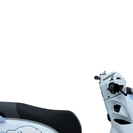
rake System)
số
ey
i kết hợp xanh pastel Cinnamoroll
l, thảm sàn, ốp Smartkey, khung biển số, mũ bảo hiểm phiên bản gi