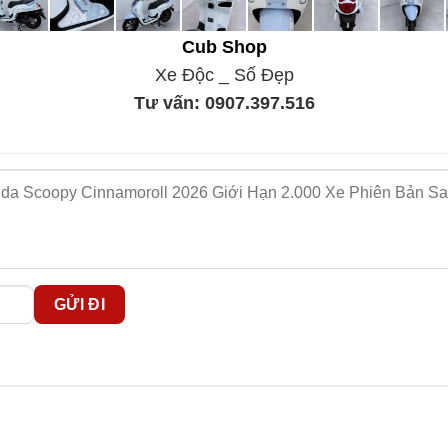
Cub Shop
Xe Độc _ Số Đẹp
Tư vấn:
0907.397.516
Scoopy Cinnamoroll 2026 màu xanh pastel nổi bật bên hông x
 Cinnamoroll với những đường nét mềm mại, màu sắc nhẹ nhàng 
oll
nổi bật hoàn toàn so với các phiên bản Scoopy đang có mặt 