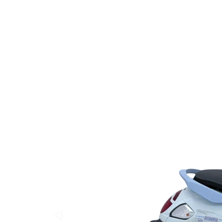
Khối lượng xe
93 kg
Kích thước bánh xe
12 inch
Lốp trước
100/90-12
Lốp sau
110/90-12
Phanh trước
Đĩa
Phanh sau
Tang trống
Hệ thống phanh
CBS (Combi B
Đèn chiếu sáng
Full LED
Đồng hồ
LCD kỹ thuật 
Khóa thông minh
Honda Smartk
Cổng sạc
USB Type-C
Màu sắc đặc biệt
Trắng ngọc tra
Trang bị độc quyền
Tem Cinnamorol