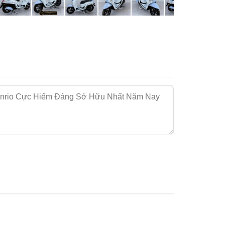
e
và các họa tiết độc quyền xuất hiện trên nhiều
trên thị trường.