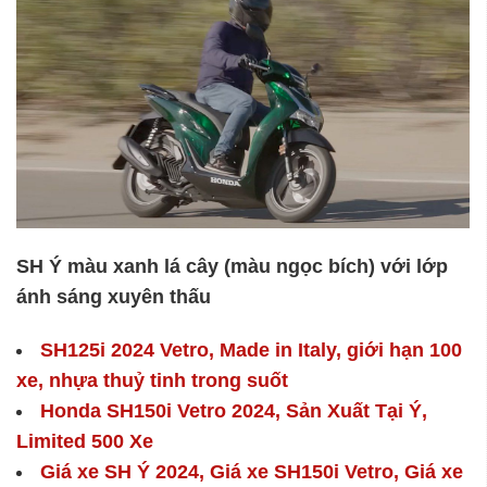
SH Ý màu xanh lá cây (màu ngọc bích) với lớp
ánh sáng xuyên thấu
SH125i 2024 Vetro, Made in Italy, giới hạn 100
xe, nhựa thuỷ tinh trong suốt
Honda SH150i Vetro 2024, Sản Xuất Tại Ý,
Limited 500 Xe
Giá xe SH Ý 2024, Giá xe SH150i Vetro, Giá xe