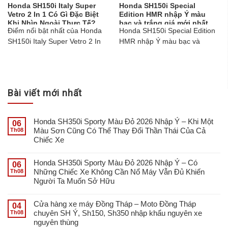
Honda SH150i Italy Super
Honda SH150i Special
Vetro 2 In 1 Có Gì Đặc Biệt
Edition HMR nhập Ý màu
Khi Nhìn Ngoài Thực Tế?
bạc và trắng giá mới nhất
Điểm nổi bật nhất của Honda
Honda SH150i Special Edition
ngày 15/07/2026 chỉ 215
triệu
SH150i Italy Super Vetro 2 In
HMR nhập Ý màu bạc và
1 là cách kết hợp hai sắc
trắng giá ngày 15/07/2026 chỉ
xanh trên cùng một thân
215 triệu. Xe cao cấp, ABS,
xe.gọi ngay Ms Trinh để có
HSTC, Smart Key....
thông tin chi tiết...
Bài viết mới nhất
Honda SH350i Sporty Màu Đỏ 2026 Nhập Ý – Khi Một
06
Màu Sơn Cũng Có Thể Thay Đổi Thần Thái Của Cả
Th08
Chiếc Xe
Honda SH350i Sporty Màu Đỏ 2026 Nhập Ý – Có
06
Những Chiếc Xe Không Cần Nổ Máy Vẫn Đủ Khiến
Th08
Người Ta Muốn Sở Hữu
Cửa hàng xe máy Đồng Tháp – Moto Đồng Tháp
04
chuyên SH Ý, Sh150, Sh350 nhập khẩu nguyên xe
Th08
nguyên thùng