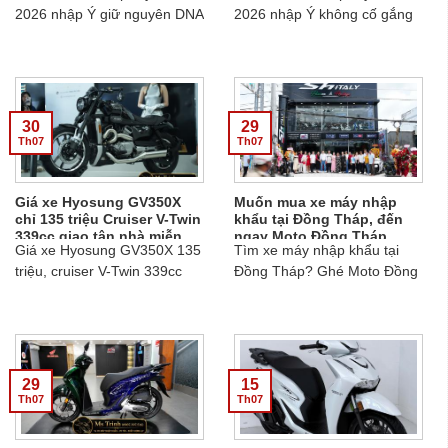
Chiếc Xe
Người Ta Muốn Sở Hữu
2026 nhập Ý giữ nguyên DNA
2026 nhập Ý không cố gắng
của dòng SH cao cấp. Người
thu hút mọi ánh nhìn, nhưng
chọn SH350i nhập Ý thường
rất khó để bị lãng quên.
không tìm kiếm một chiếc xe
Sh350 Ý , Honda Sh350i Ý.....
chỉ để đi làm hằng ngày...
30
29
Th07
Th07
Giá xe Hyosung GV350X
Muốn mua xe máy nhập
chỉ 135 triệu Cruiser V-Twin
khẩu tại Đồng Tháp, đến
339cc giao tận nhà miễn
ngay Moto Đồng Tháp
Giá xe Hyosung GV350X 135
Tìm xe máy nhập khẩu tại
phí
triệu, cruiser V-Twin 339cc
Đồng Tháp? Ghé Moto Đồng
với ABS, TCS, truyền động
Tháp với showroom mới khai
dây đai, 3 màu Xanh dương,
trương, quy tụ nhiều mẫu SH
Đen, Bạc. Miễn phí vận
Italy, mô tô cao cấp và xe độc
chuyển, giao tận nhà. Liên hệ
lạ....
Ms Trinh 0907.397.516....
29
15
Th07
Th07