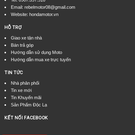
Email:
rebelmotor08@gmail.com
Website: hondamotor.vn
HỖ TRỢ
Giao xe tận nhà
Bán trả góp
Hướng dẫn sử dụng Moto
Hướng dẫn mua xe trực tuyến
TIN TỨC
Nhà phân phối
Tin xe mới
Tin Khuyến mãi
Sản Phẩm Độc Lạ
KẾT NỐI FACEBOOK
Chat hỗ trợ