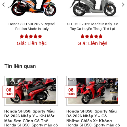
Honda SH150i 2025 Repsol
SH 150i 2025 Made In Italy, Xe
Edition Made In Italy
Tay Ga Huyền Thoại Trở Lại
Giá: Liên hệ
₫
Giá: Liên hệ
₫
Được xếp
Được xếp
hạng
4.50
5
hạng
4.50
sao
5 sao
Tin liên quan
06
06
Th08
Th08
Honda SH350i Sporty Màu
Honda SH350i Sporty Màu
Đỏ 2026 Nhập Ý – Khi Một
Đỏ 2026 Nhập Ý – Có
Màu Sơn Cũng Có Thể
Những Chiếc Xe Không
Honda SH350i Sporty màu đỏ
Honda SH350i Sporty màu đỏ
Thay Đổi Thần Thái Của Cả
Cần Nổ Máy Vẫn Đủ Khiến