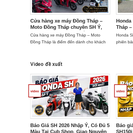
Cửa hàng xe máy Đồng Tháp –
Honda 
Moto Đồng Tháp chuyên SH Ý,
Tháp –
Sh150, Sh350 nhập khẩu nguyên
Concep
Cửa hàng xe máy Đồng Tháp – Moto
Honda S
xe nguyên thùng
Đồng Tháp là điểm đến dành cho khách
phiên bả
hàng đang tìm kiếm những mẫu xe nhập
Ý, động 
khẩu khác biệt, sang trọng và mang đậm
Smart Ke
phong cách châu Âu. Nổi bật tại
0907.397
Video đề xuất
showroom là các dòng SH Ý, SH150 Ý và
SH350 Ý được nhập khẩu nguyên xe,
nguyên thùng, phù hợp với người dùng
yêu thích sự chỉn chu, thời thượng và giá
video
video
trị riêng biệt....
Báo Giá SH 2026 Nhập Ý, Có Đủ 5
Báo gi
Màu Tại Cub Shop, Giao Nguyên
SH150i 