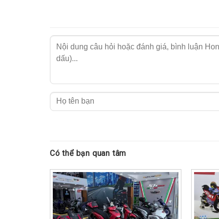
Honda SH1
Honda SH150i Ý 2026 màu xám bạc M
Màu xám bạc Metallic mang đậm phong cách châ
sự thanh lịch đặc trưng của dòng SH nhập Ý. Đồn
Có thể bạn quan tâm