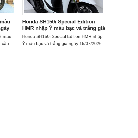
 màu
Honda SH150i Special Edition
ngày
HMR nhập Ý màu bạc và trắng giá
ầu
mới nhất ngày 15/07/2026 chỉ 215
 Ý màu
Honda SH150i Special Edition HMR nhập
triệu
n cầu.
Ý màu bạc và trắng giá ngày 15/07/2026
, chỉ còn
chỉ 215 triệu. Xe cao cấp, ABS, HSTC,
 397
Smart Key....