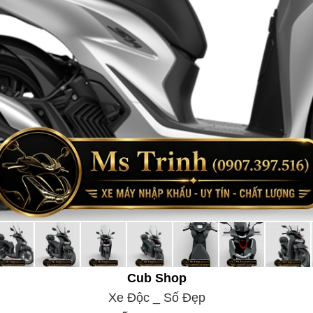
Có (Honda RoadSync)
Có
Có
Có
USB Type-C
Dung tích lớn, chứa mũ bảo hiểm và vật dụng cá nhân
Kính chắn gió Touring, Smart Top Box, nhiều phụ kiện Honda
Cub Shop
Xe Độc _ Số Đẹp