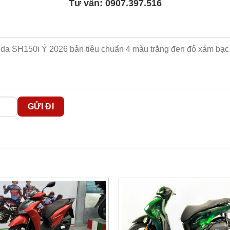
Tư vấn:
0907.397.516
50i Ý 2026 Standard màu trắng Pearl nhập khẩu chính ngạch 
etallic
u Âu với vẻ ngoài hiện đại và cao cấp. Gam màu này tạo cảm 
g thời, màu xám bạc cũng rất dễ giữ vẻ ngoài sạch sẽ sau thời