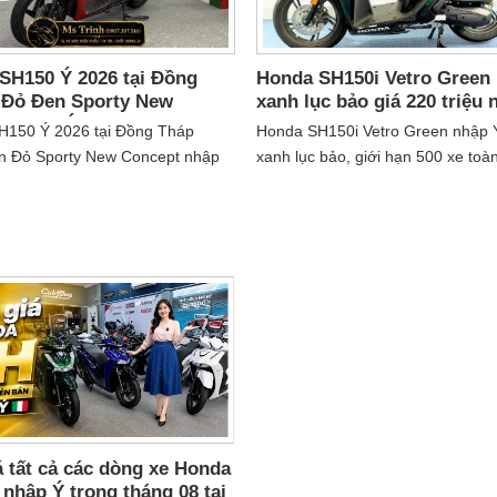
SH150 Ý 2026 tại Đồng
Honda SH150i Vetro Green
 Đỏ Đen Sporty New
xanh lục bảo giá 220 triệu 
t nhập Ý giá mới nhất
15/7 giới hạn 500 xe toàn c
H150 Ý 2026 tại Đồng Tháp
Honda SH150i Vetro Green nhập
n Đỏ Sporty New Concept nhập
xanh lục bảo, giới hạn 500 xe toà
cơ eSP+ 150cc, ABS 2 kênh,
Giá ưu đãi ngày 15/7 chỉ 220 triệu
y. Xem giá mới nhất gọi
vài xe tại Việt Nam. Liên hệ 0907
.516 Ms Trinh...
516....
á tất cả các dòng xe Honda
nhập Ý trong tháng 08 tại