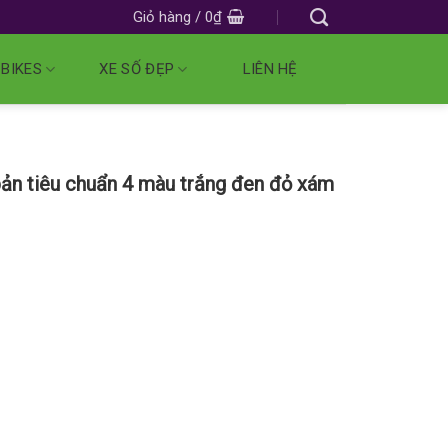
Giỏ hàng /
0
₫
 BIKES
XE SỐ ĐẸP
LIÊN HỆ
ản tiêu chuẩn 4 màu trắng đen đỏ xám