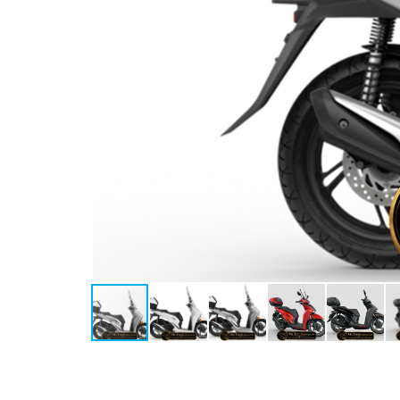
Kết nối điện thoại
Smart Key
HSTC (Kiểm soát lực kéo)
Idling Stop
Cổng sạc
Cốp chứa đồ
Phụ kiện chính hãng