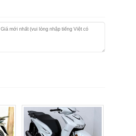
nhìn ngang
giác cứng cáp, khỏe khoắn nhưng vẫn giữ được
 gian dài sử dụng.