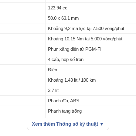
, mẫu
Cub C125 ABS
còn được đánh giá cao nhờ độ bền, khả năn
123,94 cc
50.0 x 63.1 mm
Khoảng 9,2 mã lực tại 7.500 vòng/phút
Khoảng 10,15 Nm tại 5.000 vòng/phút
Phun xăng điện tử PGM-FI
4 cấp, hộp số tròn
Điện
Khoảng 1,43 lít / 100 km
3,7 lít
Phanh đĩa, ABS
Phanh tang trống
Phuộc ống lồng
Xem thêm Thông số kỹ thuật ▼
Lò xo đôi