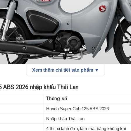
Xem thêm chi tiết sản phẩm ▼
5 ABS 2026 nhập khẩu Thái Lan
Thông số
Honda Super Cub 125 ABS 2026
 Super Cub 125 ABS 2026 nhập khẩu Thái Lan - ABS mới, m
Nhập khẩu Thái Lan
4 thì, xi lanh đơn, làm mát bằng không khí
iên bản
Super Cub 125 2026
được xem là một trong những bản