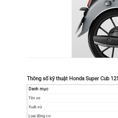
Thông số kỹ thuật Honda Super Cub 12
Danh mục
Tên xe
Honda
Xuất xứ
Loại động cơ
Đối với những người yêu thích dòng xe Cub, ph