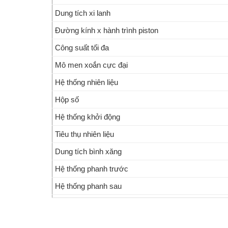
đây. Không chỉ mang tính biểu tượng về thiết kế
Dung tích xi lanh
Đường kính x hành trình piston
Công suất tối đa
Mô men xoắn cực đại
Hệ thống nhiên liệu
Hộp số
Hệ thống khởi động
Tiêu thụ nhiên liệu
Dung tích bình xăng
Hệ thống phanh trước
Hệ thống phanh sau
Giảm xóc trước
Giảm xóc sau