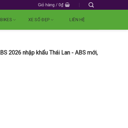
Giỏ hàng /
0
₫
 BIKES
XE SỐ ĐẸP
LIÊN HỆ
S 2026 nhập khẩu Thái Lan - ABS mới,