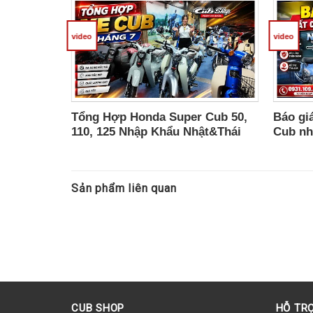
video
video
Tổng Hợp Honda Super Cub 50,
Báo giá
110, 125 Nhập Khẩu Nhật&Thái
Cub nh
Chính Ngạch, Chốt Xe Liên Hệ
Cub Sh
Sản phẩm liên quan
CUB SHOP
HỖ TR