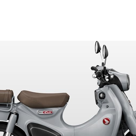
1.915 x 720 x 1.000 mm
780 mm
135 mm
Khoảng 110 kg
LED toàn bộ
Smart Key
70/90 - 17
80/90 - 17