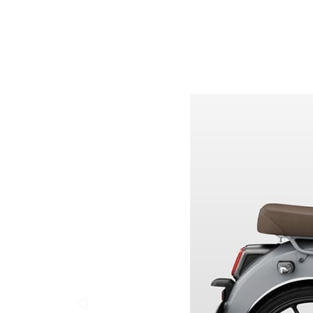
Kích thước (DxRxC)
Chiều cao yên
Khoảng sáng gầm
Trọng lượng xe
Hệ thống đèn
Hệ thống khóa
Bánh trước
Bánh sau