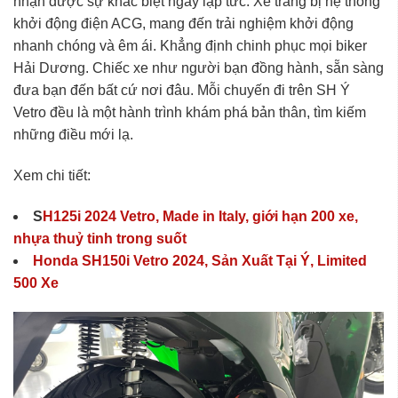
nhận được sự khác biệt ngay lập tức. Xe trang bị hệ thống
khởi động điện ACG, mang đến trải nghiệm khởi động
nhanh chóng và êm ái. Khẳng định chinh phục mọi biker
Hải Dương
. Chiếc xe như người bạn đồng hành, sẵn sàng
đưa bạn đến bất cứ nơi đâu. Mỗi chuyến đi trên SH Ý
Vetro đều là một hành trình khám phá bản thân, tìm kiếm
những điều mới lạ.
Xem chi tiết:
S
H125i 2024 Vetro, Made in Italy, giới hạn 200 xe,
nhựa thuỷ tinh trong suốt
Honda SH150i Vetro 2024, Sản Xuất Tại Ý, Limited
500 Xe