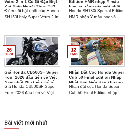
Vetro 2 In 1 Có Gì Đặc Biệt
Edition HMR nhập Ý màu
Khi Nhìn Ngoài Thực Tế?
bạc và trắng giá mới nhất
Điểm nổi bật nhất của Honda
Honda SH150i Special Edition
ngày 15/07/2026 chỉ 215
triệu
SH150i Italy Super Vetro 2 In
HMR nhập Ý màu bạc và
1 là cách kết hợp hai sắc
trắng giá ngày 15/07/2026 chỉ
xanh trên cùng một thân
215 triệu. Xe cao cấp, ABS,
xe.gọi ngay Ms Trinh để có
HSTC, Smart Key....
thông tin chi tiết...
26
12
Th06
Th06
Giá Honda CB500SF Super
Nhận Đặt Cọc Honda Super
Four 2026 đầu tiên về Việt
Cub 50 Final Edition Nhập
Nam chốt 285 triệu, có gì
Nhật Bản Giới Hạn khoảng
Giá Honda CB500SF Super
Nhận đặt cọc Honda Super
hấp dẫn?
800 Xe Toàn Cầu
Four 2026 đầu tiên về Việt
Cub 50 Final Edition nhập
Nam chốt 285 triệu. Khám
Nhật Bản. Phiên bản cuối
phá 3 màu, động cơ 4 xi-
cùng của huyền thoại Cub
lanh, Honda E-Clutch và hình
50, giới hạn 2.000 xe toàn
ảnh thực tế mới nhất....
cầu, màu Bonnie Blue độc
Bài viết mới nhất
quyền, giá trị sưu tầm cao....