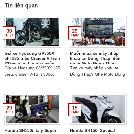
Tin liên quan
30
29
Th07
Th07
Giá xe Hyosung GV350X
Muốn mua xe máy nhập
chỉ 135 triệu Cruiser V-Twin
khẩu tại Đồng Tháp, đến
339cc giao tận nhà miễn
ngay Moto Đồng Tháp
Giá xe Hyosung GV350X 135
Tìm xe máy nhập khẩu tại
phí
triệu, cruiser V-Twin 339cc
Đồng Tháp? Ghé Moto Đồng
với ABS, TCS, truyền động
Tháp với showroom mới khai
dây đai, 3 màu Xanh dương,
trương, quy tụ nhiều mẫu SH
Đen, Bạc. Miễn phí vận
Italy, mô tô cao cấp và xe độc
chuyển, giao tận nhà. Liên hệ
lạ....
Ms Trinh 0907.397.516....
29
15
Th07
Th07
Honda SH150i Italy Super
Honda SH150i Special