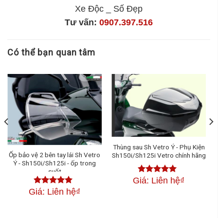
Xe Độc _ Số Đẹp
Tư vấn:
0907.397.516
Có thể bạn quan tâm
Thùng sau Sh Vetro Ý - Phụ Kiện
Ốp bảo vệ 2 bên tay lái Sh Vetro
Sh150i/Sh125i Vetro chính hãng
Ý - Sh150i/Sh125i - ốp trong
suốt
Giá: Liên hệ
₫
Được xếp
hạng
4.50
Giá: Liên hệ
₫
Được xếp
5 sao
hạng
4.50
5
sao