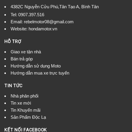
4382C Nguyễn Cửu Phú,Tân Tạo A, Bình Tân
Tel:
0907.397.516
Email:
rebelmotor08@gmail.com
Website: hondamotor.vn
HỖ TRỢ
Giao xe tận nhà
Bán trả góp
Hướng dẫn sử dụng Moto
Hướng dẫn mua xe trực tuyến
TIN TỨC
Nhà phân phối
Tin xe mới
Tin Khuyến mãi
Sản Phẩm Độc Lạ
KẾT NỐI FACEBOOK