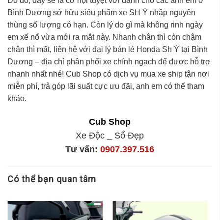
Do đó, đây sẽ là cơ hội tuyệt vời dành cho các anh em ở
Bình Dương sở hữu siêu phẩm
xe SH Ý nhập nguyên
thùng
số lượng có hạn. Còn lý do gì mà không rinh ngày
em xế nổ vừa mới ra mắt này. Nhanh chân thì còn chậm
chân thì mất,
liên hệ với đại lý bán lẻ Honda Sh Ý tại
Bình
Dương
– địa chỉ phân phối xe chính ngạch để được hỗ trợ
nhanh nhất nhé! Cub Shop có dịch vụ mua xe ship tận nơi
miễn phí, trả góp lãi suất cực ưu đãi, anh em có thể tham
khảo.
Cub Shop
Xe Độc _ Số Đẹp
Tư vấn:
0907.397.516
Có thể bạn quan tâm