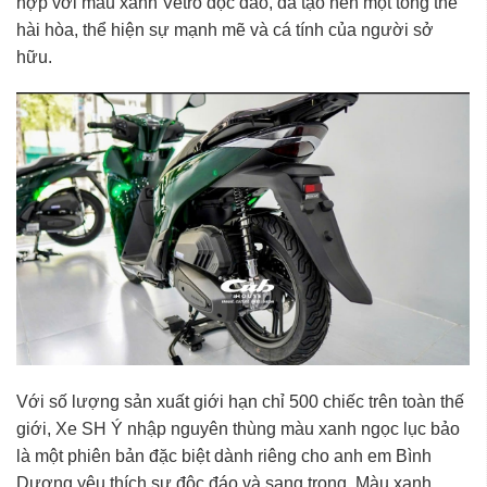
hợp với màu xanh Vetro độc đáo, đã tạo nên một tổng thể
hài hòa, thể hiện sự mạnh mẽ và cá tính của người sở
hữu.
Với số lượng sản xuất giới hạn chỉ 500 chiếc trên toàn thế
giới,
Xe SH Ý nhập nguyên thùng
màu xanh ngọc lục bảo
là một phiên bản đặc biệt dành riêng cho anh em
Bình
Dương
yêu thích sự độc đáo và sang trọng. Màu xanh