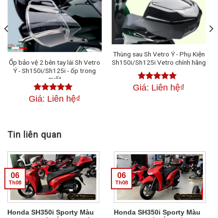
Thùng sau Sh Vetro Ý - Phụ Kiện
Ốp bảo vệ 2 bên tay lái Sh Vetro
Sh150i/Sh125i Vetro chính hãng
Ý - Sh150i/Sh125i - ốp trong
suốt
Giá: Liên hệ
₫
Được xếp
hạng
4.50
Giá: Liên hệ
₫
Được xếp
5 sao
hạng
4.50
5
sao
Tin liên quan
06
06
Th08
Th08
Honda SH350i Sporty Màu
Honda SH350i Sporty Màu