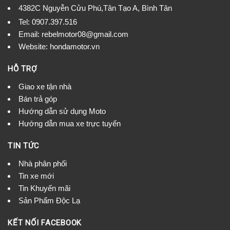
4382C Nguyễn Cửu Phú,Tân Tạo A, Bình Tân
Tel:
0907.397.516
Email:
rebelmotor08@gmail.com
Website: hondamotor.vn
HỖ TRỢ
Giao xe tận nhà
Bán trả góp
Hướng dẫn sử dụng Moto
Hướng dẫn mua xe trực tuyến
TIN TỨC
Nhà phân phối
Tin xe mới
Tin Khuyến mãi
Sản Phẩm Độc Lạ
KẾT NỐI FACEBOOK