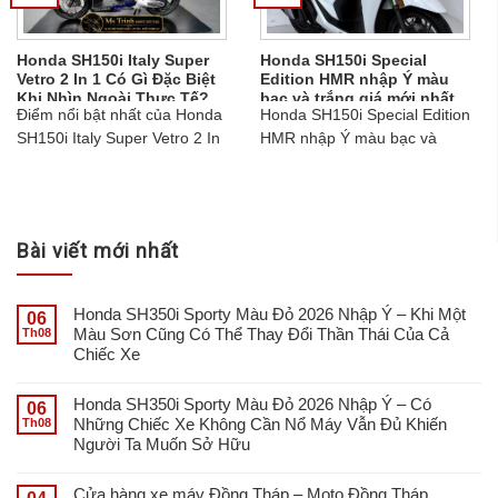
Honda SH150i Italy Super
Honda SH150i Special
Vetro 2 In 1 Có Gì Đặc Biệt
Edition HMR nhập Ý màu
Khi Nhìn Ngoài Thực Tế?
bạc và trắng giá mới nhất
Điểm nổi bật nhất của Honda
Honda SH150i Special Edition
ngày 15/07/2026 chỉ 215
triệu
SH150i Italy Super Vetro 2 In
HMR nhập Ý màu bạc và
1 là cách kết hợp hai sắc
trắng giá ngày 15/07/2026 chỉ
xanh trên cùng một thân
215 triệu. Xe cao cấp, ABS,
xe.gọi ngay Ms Trinh để có
HSTC, Smart Key....
thông tin chi tiết...
Bài viết mới nhất
Honda SH350i Sporty Màu Đỏ 2026 Nhập Ý – Khi Một
06
Màu Sơn Cũng Có Thể Thay Đổi Thần Thái Của Cả
Th08
Chiếc Xe
Honda SH350i Sporty Màu Đỏ 2026 Nhập Ý – Có
06
Những Chiếc Xe Không Cần Nổ Máy Vẫn Đủ Khiến
Th08
Người Ta Muốn Sở Hữu
Cửa hàng xe máy Đồng Tháp – Moto Đồng Tháp