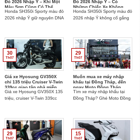
Đỏ 2026 Nhập Ý – Khi Một
Đỏ 2026 Nhập Ý – Có
Màu Sơn Cũng Có Thể
Những Chiếc Xe Không
Honda SH350i Sporty màu đỏ
Honda SH350i Sporty màu đỏ
Thay Đổi Thần Thái Của Cả
Cần Nổ Máy Vẫn Đủ Khiến
Chiếc Xe
Người Ta Muốn Sở Hữu
2026 nhập Ý giữ nguyên DNA
2026 nhập Ý không cố gắng
của dòng SH cao cấp. Người
thu hút mọi ánh nhìn, nhưng
chọn SH350i nhập Ý thường
rất khó để bị lãng quên.
không tìm kiếm một chiếc xe
Sh350 Ý , Honda Sh350i Ý.....
chỉ để đi làm hằng ngày...
30
29
Th07
Th07
Giá xe Hyosung GV350X
Muốn mua xe máy nhập
chỉ 135 triệu Cruiser V-Twin
khẩu tại Đồng Tháp, đến
339cc giao tận nhà miễn
ngay Moto Đồng Tháp
Giá xe Hyosung GV350X 135
Tìm xe máy nhập khẩu tại
phí
triệu, cruiser V-Twin 339cc
Đồng Tháp? Ghé Moto Đồng
với ABS, TCS, truyền động
Tháp với showroom mới khai
dây đai, 3 màu Xanh dương,
trương, quy tụ nhiều mẫu SH
Đen, Bạc. Miễn phí vận
Italy, mô tô cao cấp và xe độc
chuyển, giao tận nhà. Liên hệ
lạ....
Ms Trinh 0907.397.516....
29
15
Th07
Th07