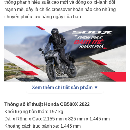
thống phanh hiệu suất cao mới và động cơ xi-lanh đôi
mạnh mẽ, đây là chiếc crossover hoàn hảo cho những
chuyến phiêu lưu hàng ngày của bạn.
Xem thêm chi tiết sản phẩm ▼
CẢM NHẬN TỰ DO BẤT CỨ LÚC NÀO
Đây là ý nghĩa thực sự của tự do: khi bạn giải phóng bản
Thông số kĩ thuật Honda CB500X 2022
thân khỏi cuộc sống hàng ngày, hãy lên yên chiếc
Honda
Khối lượng bản thân:
197 kg
CB500X 2022
của bạn và bắt đầu cuộc săn tìm những
Dài x Rộng x Cao:
2.155 mm x 825 mm x 1.445 mm
cuộc phiêu lưu mới. Và bạn chỉ cần có bằng A2 để làm
Khoảng cách trục bánh xe:
1.445 mm