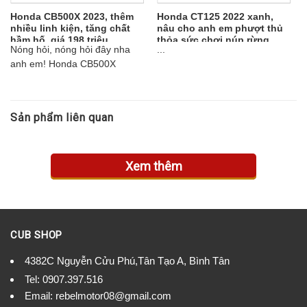
và ngăn lốp sau bị khóa trong những lần chuyển số mạnh
Honda CB500X 2023, thêm
Honda CT125 2022 xanh,
nhất, đảm bảo chuyển số mượt mà và chính xác hơn.
nhiều linh kiện, tăng chất
nâu cho anh em phượt thủ
hầm hố, giá 198 triệu
thỏa sức chơi núp rừng
Nóng hỏi, nóng hỏi đây nha
...
anh em! Honda CB500X
model 2023 vừa xong đất
showroom mình hôm nay, háo
hức để review cho anh em
Sản phẩm liên quan
xem liệu bản thuộc model
2023 có nhiều khác biệt nhiều
so với đời 2021 không nhé?...
Xem thêm
Công nghệ TFT Thiết bị đo đạc sẵn sàng cho
CUB SHOP
cuộc phiêu lưu
4382C Nguyễn Cửu Phú,Tân Tạo A, Bình Tân
Khi bạn tham gia một cuộc phiêu lưu, bạn cần một cụm
Tel:
0907.397.516
công cụ cung cấp thông tin rõ ràng và ngắn gọn. CB500X
Email:
rebelmotor08@gmail.com