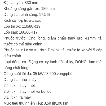
điều đó! Bất cứ nơi nào bạn đi, trong thành phố của bạn
Độ cao yên:
830 mm
hay ở bên kia thế giới, luôn có điều gì đó để khám phá,
Khoảng sáng gầm xe:
180 mm
điều gì đó để đạt được. Bạn đã sãn sàng đi chưa?
Dung tích bình xăng:
17,5 lít
Kích cỡ lớp trước/ sau:
Lốp trước: 110/80R19
Lốp sau: 160/60R17
Phuộc trước:
Ống lồng, giảm chấn thuỷ lực, 41mm, tải
trước có thể điều chỉnh
Phuộc sau:
Lò xo trụ đơn Prolink, tải trước lò xo với 5 cấp
điều chỉnh
Loại động cơ:
Động cơ xy-lanh đôi, 4 kỳ, DOHC, làm mát
bằng chất lỏng
Công suất tối đa:
35 kW / 8.600 vòng/phút
Dung tích nhớt máy:
2,4 lít khi thay nhớt
Hành Trình bắt đầu - CB500X đã sẵn sàng để đi.
2,6 lít khi thay nhớt và bộ lọc
3,1 lít khi rã máy
Và bạn?
Mức tiêu thụ nhiên liệu:
3,59 lít/100 km