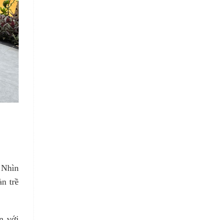
 Nhìn
n trề
n với