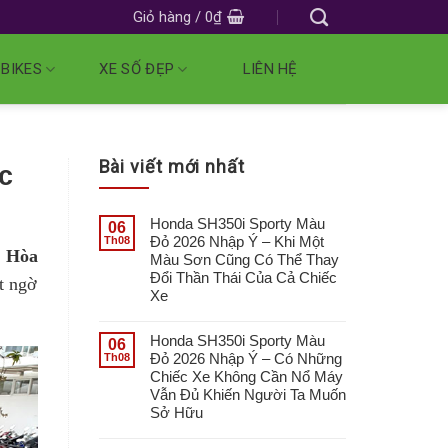
Giỏ hàng /
0
₫
 BIKES
XE SỐ ĐẸP
LIÊN HỆ
Bài viết mới nhất
c
Honda SH350i Sporty Màu
06
Đỏ 2026 Nhập Ý – Khi Một
Th08
h Hòa
Màu Sơn Cũng Có Thể Thay
Đổi Thần Thái Của Cả Chiếc
t ngờ
Xe
Honda SH350i Sporty Màu
06
Đỏ 2026 Nhập Ý – Có Những
Th08
Chiếc Xe Không Cần Nổ Máy
Vẫn Đủ Khiến Người Ta Muốn
Sở Hữu