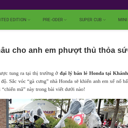
ITED EDITION
PRE-ODER
SUPER CUB
MINI
âu cho anh em phượt thủ thỏa sứ
ợc tung ra tại thị trường ở
đại lý bán lẻ Honda tại Khán
c độ. Sắc vóc “gà cưng” nhà Honda sẽ khiến anh em xế nổ bấ
 “chiến mã” này trong bài viết dưới nào!