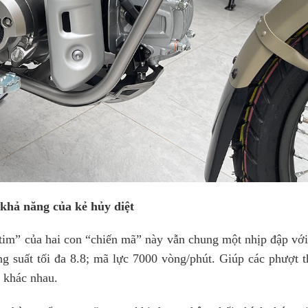
khả năng của kẻ hủy diệt
 tim” của hai con “chiến mã” này vẫn chung một nhịp đập với
ng suất tối đa 8.8; mã lực 7000 vòng/phút. Giúp các phượt t
i khác nhau.