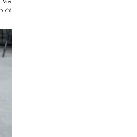
 Việt
p chi