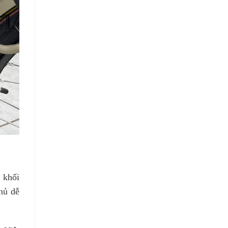
 khối
hủ dễ