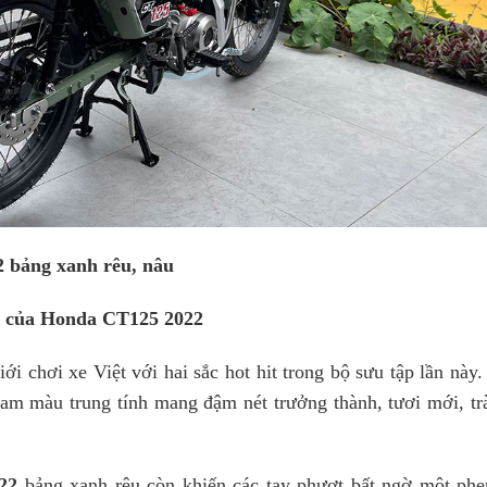
 bảng xanh rêu, nâu
tử của Honda CT125 2022
 chơi xe Việt với hai sắc hot hit trong bộ sưu tập lần này.
am màu trung tính mang đậm nét trưởng thành, tươi mới, trà
22
bảng xanh rêu còn khiến các tay phượt bất ngờ một phe