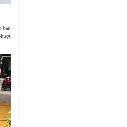
n bản
phượt