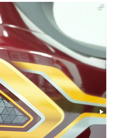
bản trước đây vẫn có những điểm nhấn đặc
/ Ruột]
 bên thân xe tạo nên sự cá tính và mạnh mã
Ruột]