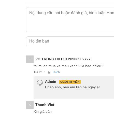
VO TRUNG HIEU.DT:0906902727.
T
toi muon mua xe mau xanh.Gia bao nhieu?
Trả lời
Thích
●
Admin
QUẢN TRỊ VIÊN
Chào anh, bên em liên hệ ngay ạ!
Thanh Viet
X
Xin giá bán