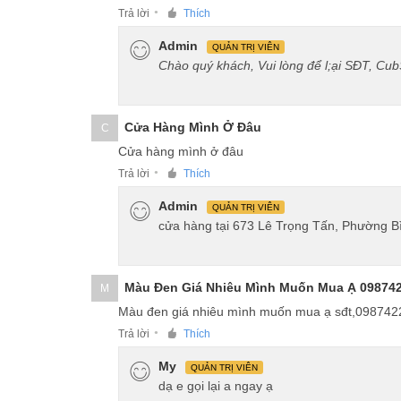
Trả lời
Thích
●
Admin
QUẢN TRỊ VIÊN
Chào quý khách, Vui lòng để l;ại SĐT, Cub
Dream Thái 125 2024 màu đỏ
với Cụm đồn
Dream Thái 125 với Hệ thống đèn LED độc 
Cửa Hàng Mình Ở Đâu
C
Cửa hàng mình ở đâu
Dream Thái mẫu mới 2024
trang bị hệ t
Trả lời
Thích
●
năng nhận diện cho xe và giúp xe có phong
Admin
QUẢN TRỊ VIÊN
cửa hàng tại 673 Lê Trọng Tấn, Phường 
Màu Đen Giá Nhiêu Mình Muốn Mua Ạ 09874
M
Màu đen giá nhiêu mình muốn mua ạ sđt,09874
Trả lời
Thích
●
My
QUẢN TRỊ VIÊN
dạ e gọi lại a ngay ạ