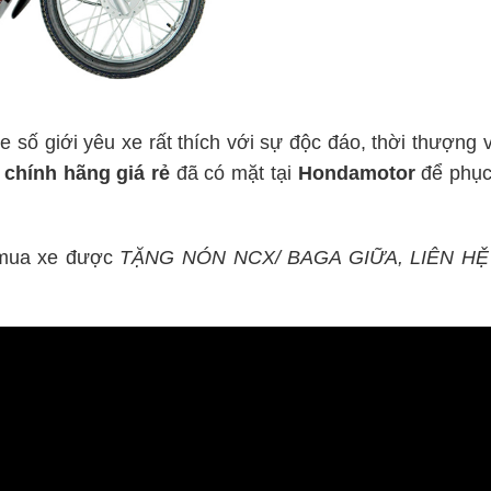
e số giới yêu xe rất thích với sự độc đáo, thời thượn
5
chính hãng giá rẻ
đã có mặt tại
Hondamotor
để phục
mua xe được
TẶNG NÓN NCX/ BAGA GIỮA, LIÊN H