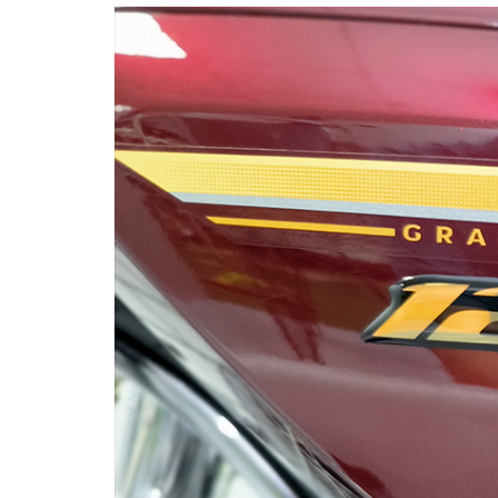
Chiều dài từ bánh trước đến bánh sau:
Cân nặng:
Khoảng cách mặt đất:
Chiều cao:
Dung tích bình nhiên liệu:
Tem trang trí nổi bật
Góc đối diện:
Thân xe máy:
Honda Dream 125 NCX 2024
vẫn giữ ngu
biệt với những bộ tem trang trí giúp phiên
Kích thước lốp (phía trước):
Đâu tiên là mẫu đồ họa 3D tạo hiệu ứng ở
Kích thước lốp (phía sau):
cho dòng xe
Dream Thái Zin
này.