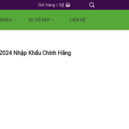
Giỏ hàng /
0
₫
 BIKES
XE SỐ ĐẸP
LIÊN HỆ
2024 Nhập Khẩu Chính Hãng