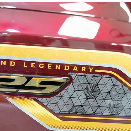
1.200 mm
98 kg (Lề đường)
134mm
751mm
4,0 lít
26゜ 25'/ 71mm
Xương lưng (Thép)
yên kiểu dáng và kích thước cơ bản như những phiên 
 bản này đẳng cấp và cuốn hút hơn.
60 / 100-17M / C 33P [Xuyên tâm 
 góc yếm, bộ tem kèm dòng chữ "
Dream
" chạy dọc hai
70 / 100-17M / C 40P [Bán kính / 