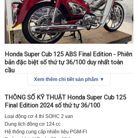
Honda Super Cub 125 ABS Final Edition - Phiên
bản đặc biệt số thứ tự 36/100 duy nhất toàn
cầu
Xem thêm chi tiết sản phẩm ▼
Trong làng xe máy thế giới, Honda Super Cub luôn được
coi là một biểu tượng bất diệt với hơn 60 năm phát triển.
THÔNG SỐ KỸ THUẬT Honda Super Cub 125
Phiên bản Final Edition đánh dấu một cột mốc quan trọng
trong lịch sử phát triển của dòng xe này, đặc biệt là chiếc
Final Edition 2024 số thứ tự 36/100
mang số thứ tự 36/100.
Loại động cơ 4 thì SOHC 2 van
Dung tích động cơ 124 cc
Di sản và ý nghĩa lịch sử
Hệ thống cung cấp nhiên liệu PGM-FI
Honda Super Cub ra đời từ năm 1958, được mệnh danh là