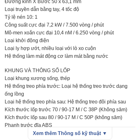
Đường kính X Bước 50 x 63,1 mm
"chiếc xe thay đổi thế giới". Trải qua hơn 6 thập kỷ, Super
Loại truyền dẫn bằng tay, 4 tốc độ
Cub đã bán được hơn 100 triệu chiếc trên toàn cầu, trở
Tỷ lệ nén 10: 1
thành phương tiện cơ giới được sản xuất nhiều nhất trong
Công suất cực đại 7,2 kW / 7.500 vòng / phút
lịch sử.
Mô-men xoắn cực đại 10,4 nM / 6.250 vòng / phút
Loại khởi động điện
Phiên bản Final Edition số 36/100 mang trong mình trọng
Loại ly hợp ướt, nhiều loại với lò xo cuộn
trách kế thừa và phát huy di sản này. Con số 36 không chỉ
Hệ thống làm mát động cơ làm mát bằng nước
đơn thuần là một số thứ tự, mà còn mang ý nghĩa đặc biệt
về sự thịnh vượng và may mắn trong văn hóa phương
KHUNG VÀ THÔNG SỐ LỐP
Đông.
Loại khung xương sống, thép
Hệ thống treo phía trước: Loại hệ thống treo trước dạng
ống lồng
Loại hệ thống treo phía sau: Hệ thống treo đôi phía sau
Kích thước lốp trước 70 / 90-17 M / C 38P (Không săm)
Kích thước lốp sau 80 / 90-17 M / C 50P (không săm)
Phanh trước đĩa ABS
Phanh sau dẫn động cơ khí
Xem thêm Thông số kỹ thuật ▼