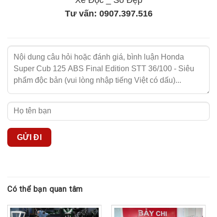
Xe Độc _ Số Đẹp
nghệ hiện đại và thiết kế tiên tiến. Việc tích hợp các tính
Tư vấn:
0907.397.516
năng an toàn như ABS cho thấy tầm nhìn của Honda trong
việc kết hợp giữa truyền thống và hiện đại.
Số thứ tự 36/100 càng khẳng định vị thế đặc biệt của chiếc
xe này trong việc định hình tương lai của dòng xe huyền
thoại Super Cub.
Có thể bạn quan tâm