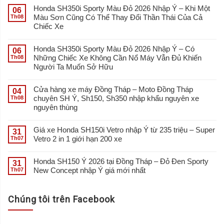
Honda SH350i Sporty Màu Đỏ 2026 Nhập Ý – Khi Một
06
Màu Sơn Cũng Có Thể Thay Đổi Thần Thái Của Cả
Th08
Chiếc Xe
Honda SH350i Sporty Màu Đỏ 2026 Nhập Ý – Có
06
Những Chiếc Xe Không Cần Nổ Máy Vẫn Đủ Khiến
Th08
Người Ta Muốn Sở Hữu
Cửa hàng xe máy Đồng Tháp – Moto Đồng Tháp
04
chuyên SH Ý, Sh150, Sh350 nhập khẩu nguyên xe
Th08
nguyên thùng
Giá xe Honda SH150i Vetro nhập Ý từ 235 triệu – Super
31
Vetro 2 in 1 giới hạn 200 xe
Th07
Honda SH150 Ý 2026 tại Đồng Tháp – Đỏ Đen Sporty
31
New Concept nhập Ý giá mới nhất
Th07
Chúng tôi trên Facebook