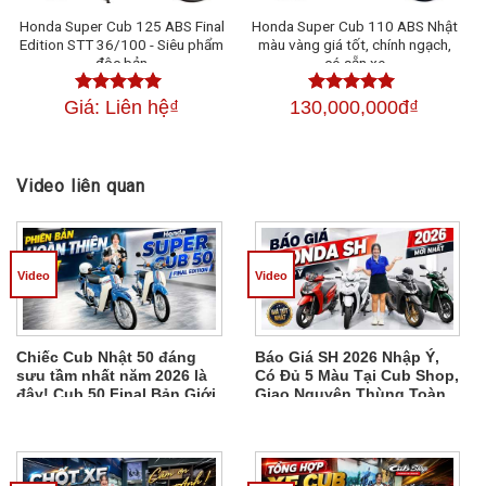
Honda Super Cub 125 ABS Final
Honda Super Cub 110 ABS Nhật
Edition STT 36/100 - Siêu phẩm
màu vàng giá tốt, chính ngạch,
độc bản
có sẵn xe
Giá: Liên hệ
₫
130,000,000đ
₫
Được xếp
Được xếp
hạng
4.50
5
hạng
4.50
5
sao
sao
Video liên quan
Video
Video
Chiếc Cub Nhật 50 đáng
Báo Giá SH 2026 Nhập Ý,
sưu tầm nhất năm 2026 là
Có Đủ 5 Màu Tại Cub Shop,
đây! Cub 50 Final Bản Giới
Giao Nguyên Thùng Toàn
Hạn 800 Xe
Quốc