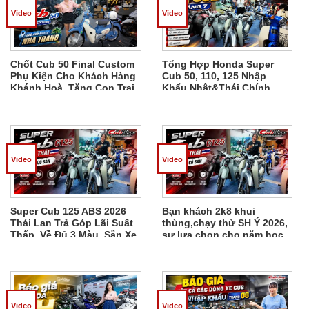
Video
Video
Chốt Cub 50 Final Custom
Tổng Hợp Honda Super
Phụ Kiện Cho Khách Hàng
Cub 50, 110, 125 Nhập
Khánh Hoà, Tặng Con Trai
Khẩu Nhật&Thái Chính
Đi Học
Ngạch, Chốt Xe Liên Hệ
Video
Video
Super Cub 125 ABS 2026
Bạn khách 2k8 khui
Thái Lan Trả Góp Lãi Suất
thùng,chạy thử SH Ý 2026,
Thấp, Về Đủ 3 Màu, Sẵn Xe
sự lựa chọn cho năm học
Giao Ngay
mới,món quà cha mẹ tặng
Em Phát
Video
Video