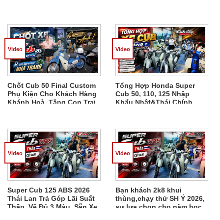
Hạn 800 Xe
Quốc
Video
Video
Chốt Cub 50 Final Custom
Tổng Hợp Honda Super
Phụ Kiện Cho Khách Hàng
Cub 50, 110, 125 Nhập
Khánh Hoà, Tặng Con Trai
Khẩu Nhật&Thái Chính
Đi Học
Ngạch, Chốt Xe Liên Hệ
Video
Video
Super Cub 125 ABS 2026
Bạn khách 2k8 khui
Thái Lan Trả Góp Lãi Suất
thùng,chạy thử SH Ý 2026,
Thấp, Về Đủ 3 Màu, Sẵn Xe
sự lựa chọn cho năm học
Giao Ngay
mới,món quà cha mẹ tặng