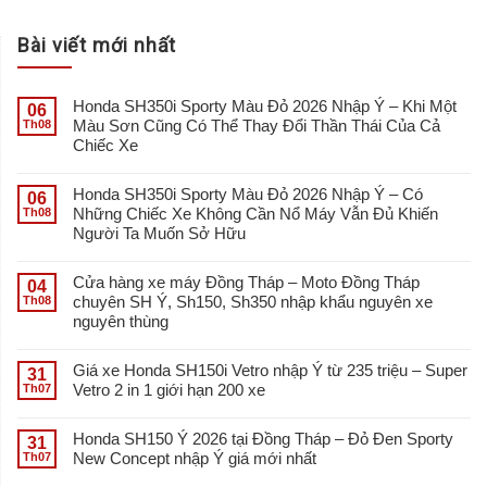
Bài viết mới nhất
Honda SH350i Sporty Màu Đỏ 2026 Nhập Ý – Khi Một
06
Màu Sơn Cũng Có Thể Thay Đổi Thần Thái Của Cả
Th08
Chiếc Xe
Honda SH350i Sporty Màu Đỏ 2026 Nhập Ý – Có
06
Những Chiếc Xe Không Cần Nổ Máy Vẫn Đủ Khiến
Th08
Người Ta Muốn Sở Hữu
Cửa hàng xe máy Đồng Tháp – Moto Đồng Tháp
04
chuyên SH Ý, Sh150, Sh350 nhập khẩu nguyên xe
Th08
nguyên thùng
Giá xe Honda SH150i Vetro nhập Ý từ 235 triệu – Super
31
Vetro 2 in 1 giới hạn 200 xe
Th07
Honda SH150 Ý 2026 tại Đồng Tháp – Đỏ Đen Sporty
31
New Concept nhập Ý giá mới nhất
Th07