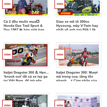
video
video
Cả 2 đều muốn mua💥
Giao xe mô tô 300cc
Honda Dax Trail Sport &
Hyosung, máy V-Twin hay
Dax 1987 💫 bản giới hạn
nhất về anh trai Đắk Lắk
vừa về đến Cub Shop
Saigon
video
video
Italjet Dragster 300 💪 Hẹn...
Italjet Dragster 300: Mượt
‘knock out’ tất cả xe tay ga
mà trong cua, tăng tốc
tại Việt Nam, để trở nên
nhanh... ⚡ Cảm nhận của
độc lạ nhất
VĐV nữ đua xe Hải Yến
video
video