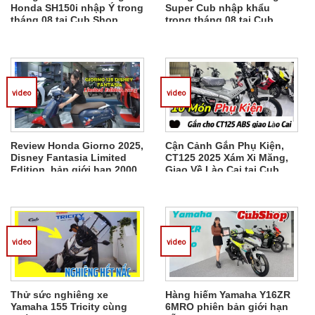
Honda SH150i nhập Ý trong
Super Cub nhập khẩu
tháng 08 tại Cub Shop.
trong tháng 08 tại Cub
Shop.
video
video
Review Honda Giorno 2025,
Cận Cảnh Gắn Phụ Kiện,
Disney Fantasia Limited
CT125 2025 Xám Xi Măng,
Edition, bản giới hạn 2000
Giao Về Lào Cai tại Cub
xe từ Thái Lan
Shop
video
video
Thử sức nghiêng xe
Hàng hiếm Yamaha Y16ZR
Yamaha 155 Tricity cùng
6MRO phiên bản giới hạn