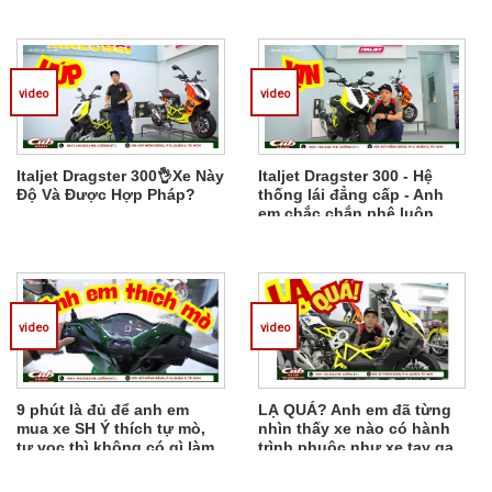
video
video
Italjet Dragster 300👌Xe Này
Italjet Dragster 300 - Hệ
Độ Và Được Hợp Pháp?
thống lái đẳng cấp - Anh
em chắc chắn phê luôn
nhé
video
video
9 phút là đủ để anh em
LẠ QUÁ? Anh em đã từng
mua xe SH Ý thích tự mò,
nhìn thấy xe nào có hành
tự vọc thì không có gì làm
trình phuộc như xe tay ga
khó anh em đâu
Italjet Dragster chưa?