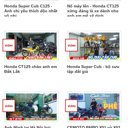
Honda Super Cub C125 -
Nổ máy lên - Honda CT125
Anh chị yêu thích độc nhất
xứng đáng là xe dành cho
vô nhị
anh em mê xê dịch
video
video
Honda CT125 chào anh em
Honda Super Cub - bộ sưu
Đắk Lắk
tập đắt giá
video
video
Anh Minh tại Hà Nội hỏi
CFMOTO PAPIO X01 và X02