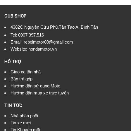
CUB SHOP
4382C Nguyễn Cửu Phú,Tân Tạo A, Bình Tân
Tel:
0907.397.516
Email:
rebelmotor08@gmail.com
Website: hondamotor.vn
HỖ TRỢ
Giao xe tận nhà
Bán trả góp
Hướng dẫn sử dụng Moto
Hướng dẫn mua xe trực tuyến
TIN TỨC
Nhà phân phối
Tin xe mới
Tin Khuyến mãi