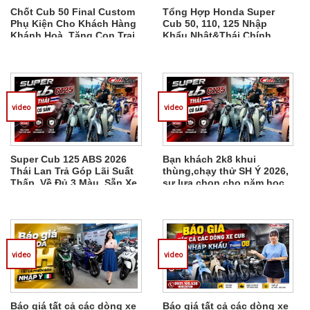
Chốt Cub 50 Final Custom
Tổng Hợp Honda Super
Phụ Kiện Cho Khách Hàng
Cub 50, 110, 125 Nhập
Khánh Hoà, Tặng Con Trai
Khẩu Nhật&Thái Chính
Đi Học
Ngạch, Chốt Xe Liên Hệ
video
video
Super Cub 125 ABS 2026
Bạn khách 2k8 khui
Thái Lan Trả Góp Lãi Suất
thùng,chạy thử SH Ý 2026,
Thấp, Về Đủ 3 Màu, Sẵn Xe
sự lựa chọn cho năm học
Giao Ngay
mới,món quà cha mẹ tặng
Em Phát
video
video
Báo giá tất cả các dòng xe
Báo giá tất cả các dòng xe