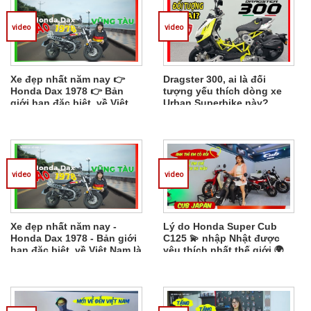
video
video
Xe đẹp nhất năm nay 👉
Dragster 300, ai là đối
Honda Dax 1978 👉 Bản
tượng yếu thích dòng xe
giới hạn đặc biệt, về Việt
Urban Superbike này?
Nam là anh mua ngay
video
video
Xe đẹp nhất năm nay -
Lý do Honda Super Cub
Honda Dax 1978 - Bản giới
C125 💫 nhập Nhật được
hạn đặc biệt, về Việt Nam là
yêu thích nhất thế giới 🌍
anh mua ngay