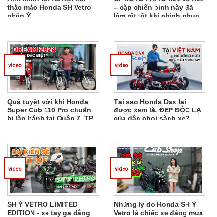
thắc mắc Honda SH Vetro
– cặp chiến binh này đã
nhập Ý ...
làm rất tốt khi chinh phục
người chơi xe ĐỘC LẠ
video
video
Quá tuyệt vời khi Honda
Tại sao Honda Dax lại
Super Cub 110 Pro chuẩn
được xem là: ĐẸP ĐỘC LẠ
bị lăn bánh tại Quận 7, TP
của dân chơi sành xe?
HCM
video
video
SH Ý VETRO LIMITED
Những lý do Honda SH Ý
EDITION - xe tay ga đẳng
Vetro là chiếc xe đáng mua