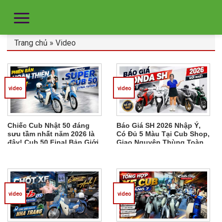
Trang chủ
»
Video
video
video
Chiếc Cub Nhật 50 đáng
Báo Giá SH 2026 Nhập Ý,
sưu tầm nhất năm 2026 là
Có Đủ 5 Màu Tại Cub Shop,
đây! Cub 50 Final Bản Giới
Giao Nguyên Thùng Toàn
Hạn 800 Xe
Quốc
video
video