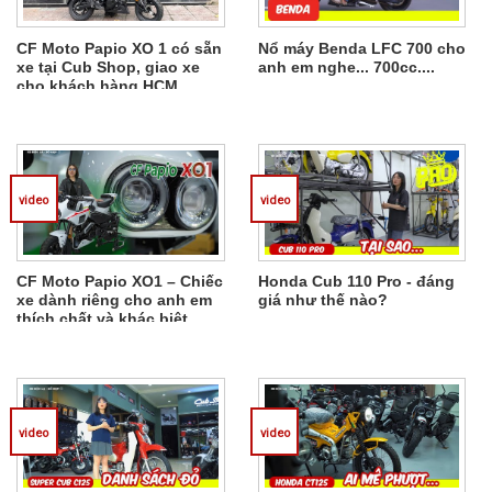
CF Moto Papio XO 1 có sẵn
Nổ máy Benda LFC 700 cho
xe tại Cub Shop, giao xe
anh em nghe... 700cc....
cho khách hàng HCM
video
video
CF Moto Papio XO1 – Chiếc
Honda Cub 110 Pro - đáng
xe dành riêng cho anh em
giá như thế nào?
thích chất và khác biệt
video
video