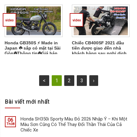
video
video
Honda GB350S ⚡️ Made in
Chiếc CB400SF 2021 đầu
Japan ☘️ sắp có mặt tại Sài
tiên được giao đến nhà
Gòn☘️Thông tin☘️Giá bán
khách hàng sau nghỉ dịch
<
1
2
3
›
Bài viết mới nhất
Honda SH350i Sporty Màu Đỏ 2026 Nhập Ý – Khi Một
06
Màu Sơn Cũng Có Thể Thay Đổi Thần Thái Của Cả
Th08
Chiếc Xe