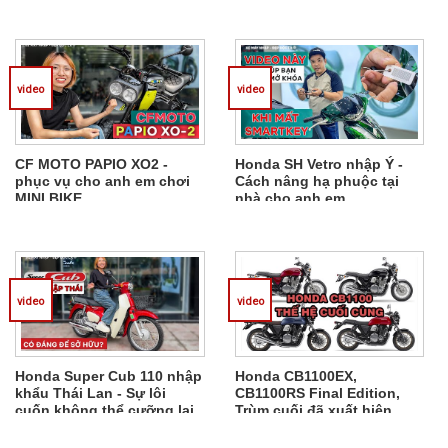
Dream Thái, Honda SH Ý
THÁI LAN
video
video
CF MOTO PAPIO XO2 -
Honda SH Vetro nhập Ý -
phục vụ cho anh em chơi
Cách nâng hạ phuộc tại
MINI BIKE
nhà cho anh em
video
video
Honda Super Cub 110 nhập
Honda CB1100EX,
khẩu Thái Lan - Sự lôi
CB1100RS Final Edition,
cuốn không thể cưỡng lại
Trùm cuối đã xuất hiện