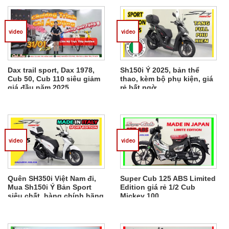
video
video
Dax trail sport, Dax 1978,
Sh150i Ý 2025, bản thể
Cub 50, Cub 110 siêu giảm
thao, kèm bộ phụ kiện, giá
giá đầu năm 2025
rẻ bất ngờ
video
video
Quên SH350i Việt Nam đi,
Super Cub 125 ABS Limited
Mua Sh150i Ý Bản Sport
Edition giá rẻ 1/2 Cub
siêu chất, hàng chính hãng
Mickey 100
Honda Italia giá rẻ bèo