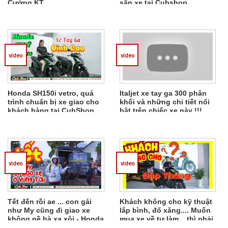
Cường KT
sẵn xe tại Cubshop
video
video
Honda SH150i vetro, quá
Italjet xe tay ga 300 phân
trình chuẩn bị xe giao cho
khối và những chi tiết nổi
khách hàng tại CubShop
bật trên chiếc xe này !!!
video
video
Tết đến rồi ae ... con gái
Khách không cho kỹ thuật
như My cũng đi giao xe
lắp bình, đổ xăng.... Muốn
không nề hà xa xôi - Honda
mua xe về tự làm... thì phải
Dax 1978 về Vũng Tàu
làm sao? SH Ý VETRO