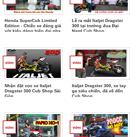
Honda SuperCub Limited
Lễ ra mắt Italjet Dragster
Edition - Chiếc xe đáng giá
300 tại trường đua Đại
với kiểu dáng hiện đại pha
Nam| Cub Shop
nét cổ điển
video
video
Nhận đặt cọc xe Italjet
Italjet Dragster 300, xe tay
Dragster 300 Cub Shop Sài
ga siêu chiến, đã về đến
Gòn
Cub Shop
video
video