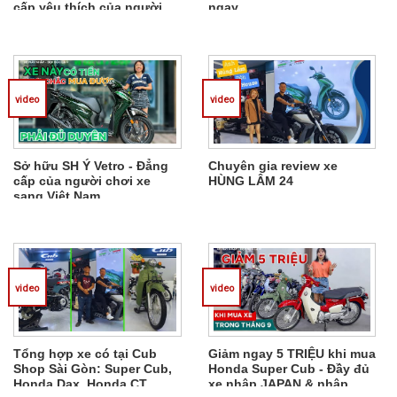
cấp yêu thích của người
ngay
Việt Nam
video
video
Sở hữu SH Ý Vetro - Đẳng
Chuyên gia review xe
cấp của người chơi xe
HÙNG LÂM 24
sang Việt Nam
video
video
Tổng hợp xe có tại Cub
Giảm ngay 5 TRIỆU khi mua
Shop Sài Gòn: Super Cub,
Honda Super Cub - Đầy đủ
Honda Dax, Honda CT,
xe nhập JAPAN & nhập