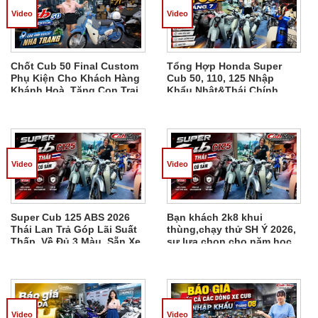
Video
Video
Chốt Cub 50 Final Custom
Tổng Hợp Honda Super
Phụ Kiện Cho Khách Hàng
Cub 50, 110, 125 Nhập
Khánh Hoà, Tặng Con Trai
Khẩu Nhật&Thái Chính
Đi Học
Ngạch, Chốt Xe Liên Hệ
Video
Video
Super Cub 125 ABS 2026
Bạn khách 2k8 khui
Thái Lan Trả Góp Lãi Suất
thùng,chạy thử SH Ý 2026,
Thấp, Về Đủ 3 Màu, Sẵn Xe
sự lựa chọn cho năm học
Giao Ngay
mới,món quà cha mẹ tặng
Em Phát
Video
Video