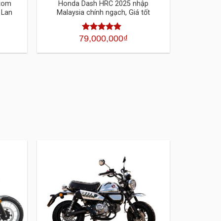
stom
Honda Dash HRC 2025 nhập
 Lan
Malaysia chính ngạch, Giá tốt
79,000,000
₫
Được xếp
hạng
4.30
5
sao