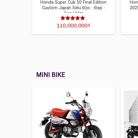
Honda Super Cub 50 Final Edition
Hon
Custom Japan Siêu Độc - Đẹp -
202
Cực Hiếm
110,000,000
₫
Được xếp
hạng
4.30
5 sao
MINI BIKE