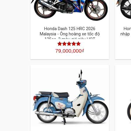
Honda Dash 125 HRC 2026
Hon
Malaysia - Ông hoàng xe tốc độ
nhập 
125cc, 2 màu giá siêu HOT
79,000,000
₫
Được xếp
hạng
4.30
5
sao