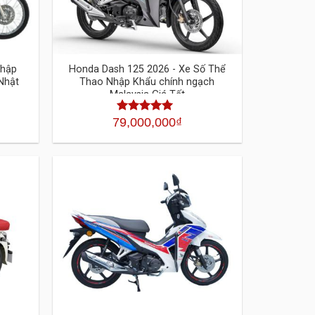
nhập
Honda Dash 125 2026 - Xe Số Thể
Nhật
Thao Nhập Khẩu chính ngạch
Malaysia Giá Tốt
79,000,000
₫
Được xếp
hạng
4.30
5
sao