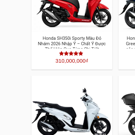
Honda SH350i Sporty Màu Đỏ
Hon
Nhám 2026 Nhập Ý – Chất Ý Được
Gree
Thể Hiện Qua Từng Chi Tiết
sắc 
310,000,000
₫
Được xếp
hạng
4.30
5 sao