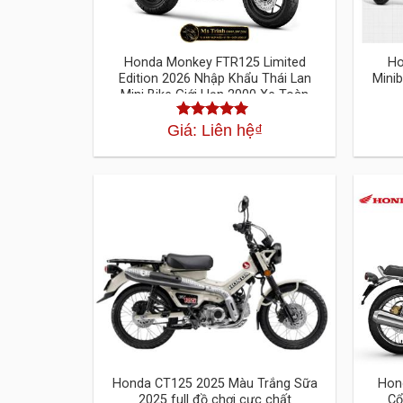
Honda Monkey FTR125 Limited
Ho
Edition 2026 Nhập Khẩu Thái Lan
Minib
Mini Bike Giới Hạn 2000 Xe Toàn
Cầu Cực Hiếm
Giá: Liên hệ
₫
Được xếp
hạng
4.30
5
sao
Honda CT125 2025 Màu Trắng Sữa
Hon
2025 full đồ chơi cực chất
Cổ