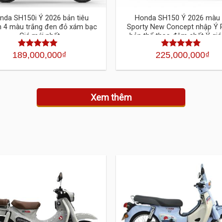
nda SH150i Ý 2026 bản tiêu
Honda SH150 Ý 2026 màu
 4 màu trắng đen đỏ xám bạc
Sporty New Concept nhập Ý 
Giá mới nhất
bản thể thao đậm chất Ý giá
nhất
189,000,000
₫
225,000,000
₫
Được xếp
Được xếp
hạng
4.30
hạng
4.30
5
5 sao
sao
Xem thêm