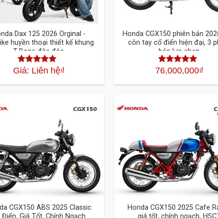
nda Dax 125 2026 Orginal -
Honda CGX150 phiên bản 202
ike huyền thoại thiết kế khung
côn tay cổ điển hiện đại, 3 p
T-Bone độc đáo
bản lựa chọn
Giá: Liên hệ
₫
76,000,000
₫
Được xếp
Được xếp
hạng
4.30
hạng
4.30
5
5 sao
sao
da CGX150 ABS 2025 Classic
Honda CGX150 2025 Cafe R
 Điển, Giá Tốt, Chính Ngạch
giá tốt, chính ngạch, HSC