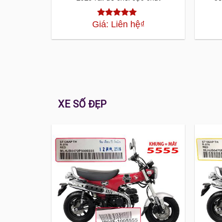
Giá: Liên hệ
₫
Được xếp
hạng
4.30
5
sao
XE SỐ ĐẸP