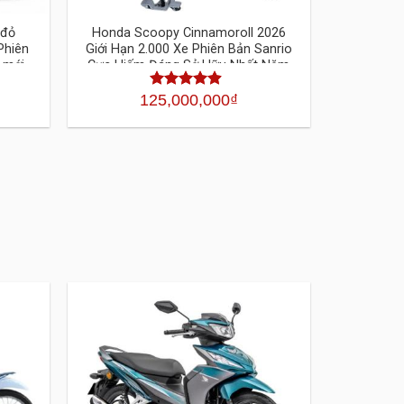
 đỏ
Honda Scoopy Cinnamoroll 2026
Phiên
Giới Hạn 2.000 Xe Phiên Bản Sanrio
 mới
Cực Hiếm Đáng Sở Hữu Nhất Năm
Nay
125,000,000
₫
Được xếp
hạng
4.30
5 sao