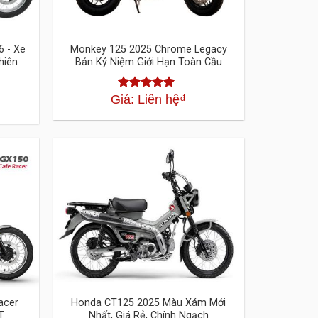
6 - Xe
Monkey 125 2025 Chrome Legacy
hiên
Bản Kỷ Niệm Giới Hạn Toàn Cầu
Giá: Liên hệ
₫
Được xếp
hạng
4.30
5
sao
acer
Honda CT125 2025 Màu Xám Mới
T
Nhất, Giá Rẻ, Chính Ngạch