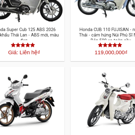
da Super Cub 125 ABS 2026
Honda CUB 110 FUJISAN - 
khẩu Thái Lan - ABS mới, màu
Thái - cảm hứng Núi Phú Sĩ 
đẹp
Bản 500 xe toàn cầu
Giá: Liên hệ
₫
119,000,000
₫
Được xếp
Được xếp
hạng
4.30
5
hạng
4.30
5
sao
sao