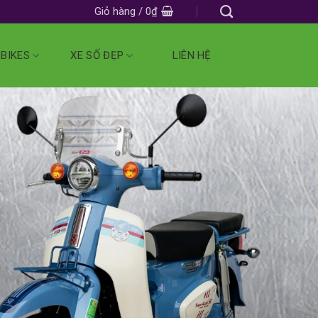
Giỏ hàng /
0
₫
 BIKES
XE SỐ ĐẸP
LIÊN HỆ