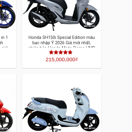
in 1
Honda SH150i Special Edition màu
nh
bạc nhập Ý 2026 Giá mới nhất,
 giới
phiên bản Honda Moto Roma HMR
cao cấp
215,000,000
₫
Được xếp
hạng
4.30
5
sao