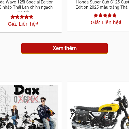
da Wave 125i Special Edition
Honda Super Cub C125 Cu
5 nhập Thái Lan chính ngạch,
Edition 2025 màu trắng Thái
giá tốt
Giá: Liên hệ
₫
Được xếp
Giá: Liên hệ
₫
Được xếp
hạng
4.30
5
hạng
4.30
5
sao
sao
Xem thêm