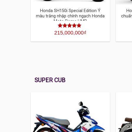
Honda SH150i Special Edition Ý
Ho
màu trắng nhập chính ngạch Honda
chuẩn
Moto Roma HMR
215,000,000
₫
Được xếp
hạng
4.30
5
sao
SUPER CUB