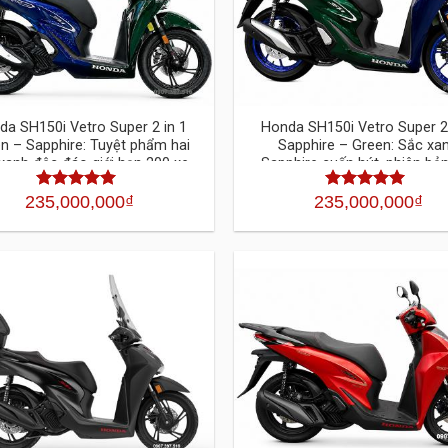
da SH150i Vetro Super 2 in 1
Honda SH150i Vetro Super 2 
n – Sapphire: Tuyệt phẩm hai
Sapphire – Green: Sắc xa
xanh độc đáo giới hạn 200 xe
Sapphire cuốn hút, phiên bản
hạn đáng sở hữu
235,000,000
₫
235,000,000
₫
Được xếp
Được xếp
hạng
4.30
5
hạng
4.30
5
sao
sao