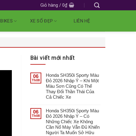
Giỏ hàng /
0
₫
 BIKES
XE SỐ ĐẸP
LIÊN HỆ
Bài viết mới nhất
Honda SH350i Sporty Màu
06
Đỏ 2026 Nhập Ý – Khi Một
Th08
Màu Sơn Cũng Có Thể
Thay Đổi Thần Thái Của
Cả Chiếc Xe
Honda SH350i Sporty Màu
06
Đỏ 2026 Nhập Ý – Có
Th08
Những Chiếc Xe Không
Cần Nổ Máy Vẫn Đủ Khiến
Người Ta Muốn Sở Hữu