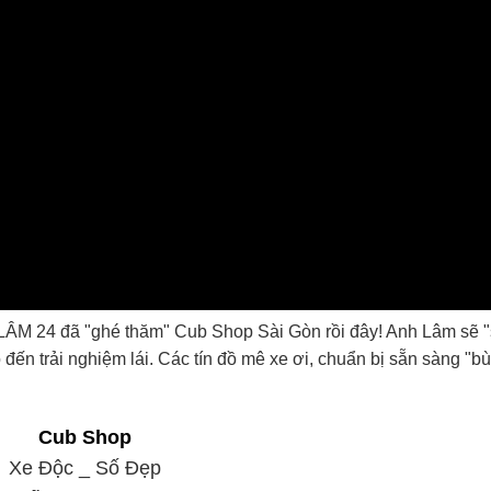
ÂM 24 đã "ghé thăm" Cub Shop Sài Gòn rồi đây! Anh Lâm sẽ "
o đến trải nghiệm lái. Các tín đồ mê xe ơi, chuẩn bị sẵn sàng "b
Cub Shop
Xe Độc _ Số Đẹp