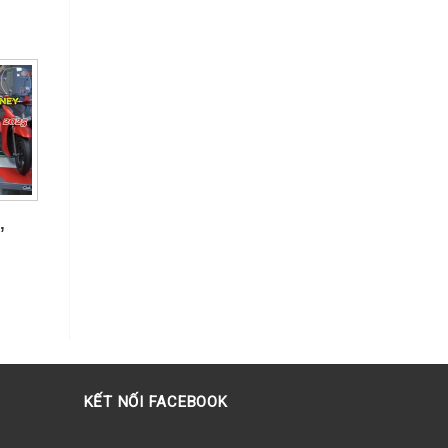
 cha
,
 xe
KẾT NỐI FACEBOOK