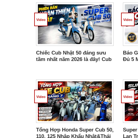
Video
Video
Chiếc Cub Nhật 50 đáng sưu
Báo G
tầm nhất năm 2026 là đây! Cub
Đủ 5 
50 Final Bản Giới Hạn 800 Xe
Nguyê
Video
Video
Tổng Hợp Honda Super Cub 50,
Super
110, 125 Nhập Khẩu Nhật&Thái
Lan T