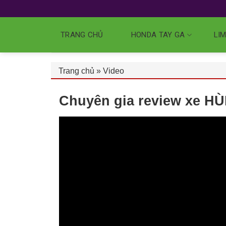
TRANG CHỦ
HONDA TAY GA
LIM
Trang chủ
»
Video
Chuyên gia review xe H