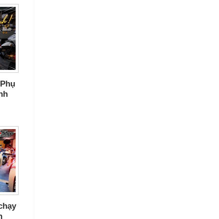
 Phụ
nh
chạy
n