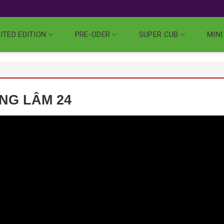
ITED EDITION
PRE-ODER
SUPER CUB
MINI
ÙNG LÂM 24