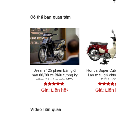
T
Có thể bạn quan tâm
00S-EVO nhập
Dream 125 phiên bản giới
Honda Super Cub
hãng Hàn Quốc
hạn 88/88 xe Biểu tượng kỷ
Lan màu đỏ chín
ao Xe Ngay
niệm 25 năm của NCX
SIÊU HO
Honda
iên hệ
₫
Giá: Liên hệ
₫
Giá: Liên
 xếp
Được xếp
Được xếp
4.50
5
hạng
4.50
5
hạng
4.50
sao
5 sao
Video liên quan