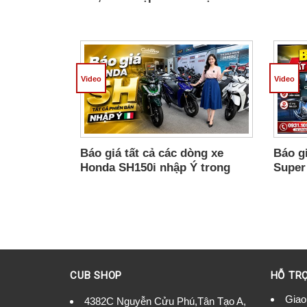
Chính Ngạch, Chốt Xe Liên Hệ
Đủ 3 
Video
Video
Báo giá tất cả các dòng xe
Báo gi
Honda SH150i nhập Ý trong
Super
tháng 08 tại Cub Shop.
tháng
CUB SHOP
HỖ TR
Giao
4382C Nguyễn Cửu Phú,Tân Tạo A,