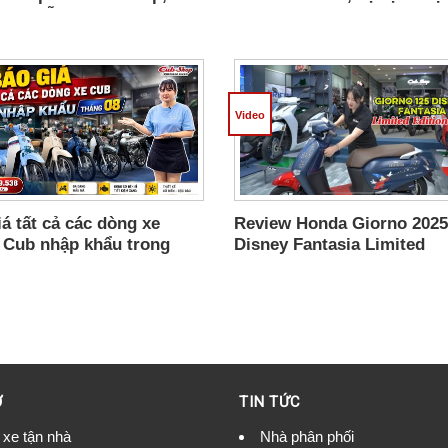
Màu, Sẵn Xe Giao Ngay
cho năm học mới,món quà
mẹ tặng Em Phát
Video
á tất cả các dòng xe
Review Honda Giorno 2025
 Cub nhập khẩu trong
Disney Fantasia Limited
 08 tại Cub Shop.
Edition, bản giới hạn 2000
từ Thái Lan
Ợ
TIN TỨC
 xe tận nhà
Nhà phân phối