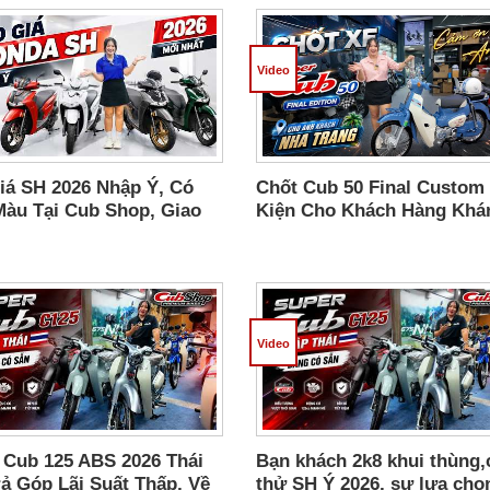
Video
iá SH 2026 Nhập Ý, Có
Chốt Cub 50 Final Custom
Màu Tại Cub Shop, Giao
Kiện Cho Khách Hàng Khá
n Thùng Toàn Quốc
Hoà, Tặng Con Trai Đi Học
Video
 Cub 125 ABS 2026 Thái
Bạn khách 2k8 khui thùng,
rả Góp Lãi Suất Thấp, Về
thử SH Ý 2026, sự lựa chọ