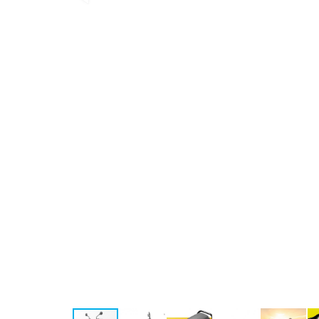
Mức tiêu hao nhiên liệu:
2,5 lít/100km