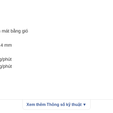
m mát bằng gió
6,4 mm
g/phút
g/phút
Xem thêm Thông số kỹ thuật ▼