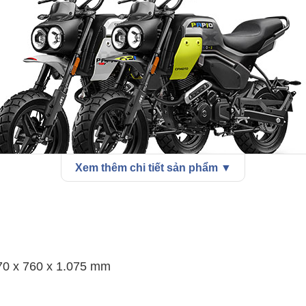
Xem thêm chi tiết sản phẩm ▼
o 125 XO-2 2024 - Crambler mini đèn XO nhập khẩu ch
970 x 760 x 1.075 mm