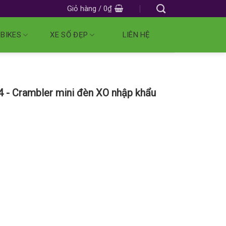
Giỏ hàng /
0
₫
 BIKES
XE SỐ ĐẸP
LIÊN HỆ
 - Crambler mini đèn XO nhập khẩu