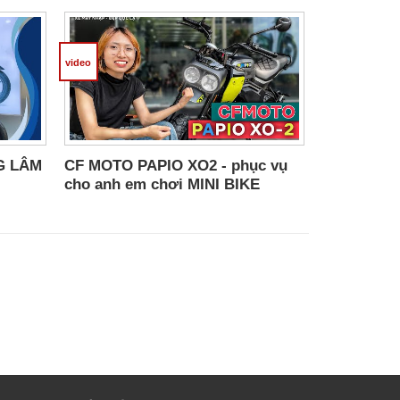
video
 xe mới Papio 125 XO-2 2024
có dè cao,
NG LÂM
CF MOTO PAPIO XO2 - phục vụ
n.
cho anh em chơi MINI BIKE
 nào.
g tính đến những gam màu sặc sỡ (trắng,